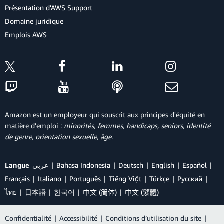
Présentation d'AWS Support
Domaine juridique
Emplois AWS
Amazon est un employeur qui souscrit aux principes d'équité en
matière d'emploi :
minorités, femmes, handicaps, seniors, identité
de genre, orientation sexuelle, âge
.
Langue
عربي
Bahasa Indonesia
Deutsch
English
Español
Français
Italiano
Português
Tiếng Việt
Türkçe
Ρусский
ไทย
日本語
한국어
中文 (简体)
中文 (繁體)
Confidentialité
|
Accessibilité
|
Conditions d’utilisation du site
|