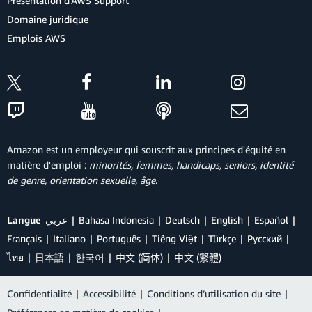
Présentation d'AWS Support
Domaine juridique
Emplois AWS
Amazon est un employeur qui souscrit aux principes d'équité en
matière d'emploi :
minorités, femmes, handicaps, seniors, identité
de genre, orientation sexuelle, âge
.
Langue
عربي
Bahasa Indonesia
Deutsch
English
Español
Français
Italiano
Português
Tiếng Việt
Türkçe
Ρусский
ไทย
日本語
한국어
中文 (简体)
中文 (繁體)
Confidentialité
|
Accessibilité
|
Conditions d’utilisation du site
|