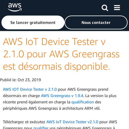
Passer au contenu principal
Cliquer ici pour revenir à la page d'accueil d'Amazon Web S
Se lancer gratuitement
Nous contacter
AWS IoT Device Tester v
2.1.0 pour AWS Greengrass
est désormais disponible.
Publié le:
Oct 23, 2019
AWS IOT Device Tester v 2.1.0
pour AWS Greengrass prend
désormais en charge
AWS Greengrass v 1.9.4
. La version la plus
récente prend également en charge la
qualification
des
périphériques AWS Greengrass à architecture ARM v6l.
Téléchargez et exécutez
AWS IoT Device Tester v2.1.0
pour AWS
Greengrass pour
qualifier
vos périphériques AWS Greengrass à