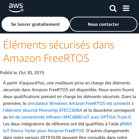
Passer au contenu principal
Cliquer ici pour revenir à la page d'accueil d'Amazon Web S
Se lancer gratuitement
Nous contacter
Éléments sécurisés dans
Amazon FreeRTOS
Publié le:
Oct 30, 2019
À partir d'aujourd'hui, une meilleure prise en charge des éléments
sécurisés dans Amazon FreeRTOS est disponible. Nous avons fourni
deux qualifications prenant en charge les éléments sécurisés. Dans la
première, le
simulateur Windows Amazon FreeRTOS est connecté à
l'élément sécurisé Microchip ATECC608A
et la deuxième correspond
au
kit de connectivité Infineon XMC4800 IoT avec OPTIGA Trust-X
.
Les deux intégrations de référence ont été qualifiées à l'aide d'
AWS
IoT Device Tester pour Amazon FreeRTOS
. D'autres changements
dans notre version 201910.00 peuvent être consultés dans notre