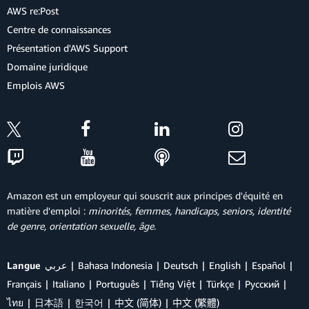
AWS re:Post
Centre de connaissances
Présentation d'AWS Support
Domaine juridique
Emplois AWS
Amazon est un employeur qui souscrit aux principes d'équité en
matière d'emploi :
minorités, femmes, handicaps, seniors, identité
de genre, orientation sexuelle, âge
.
Langue
عربي
Bahasa Indonesia
Deutsch
English
Español
Français
Italiano
Português
Tiếng Việt
Türkçe
Ρусский
ไทย
日本語
한국어
中文 (简体)
中文 (繁體)