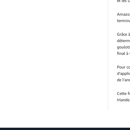
et les 
Amazon 
termina
Grâce 
détermi
goulots
final à
Pour co
d’appli
de l’a
Cette f
Irlande