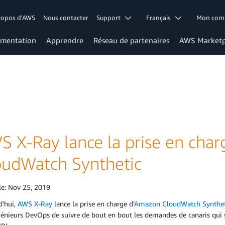
ropos d'AWS
Nous contacter
Support
Français
Mon co
mentation
Apprendre
Réseau de partenaires
AWS Marketp
S X-Ray lance la prise en cha
oudWatch Synthetic
le:
Nov 25, 2019
d’hui,
AWS X-Ray
lance la prise en charge d’
Amazon CloudWatch Synthet
énieurs DevOps de suivre de bout en bout les demandes de canaris qui s