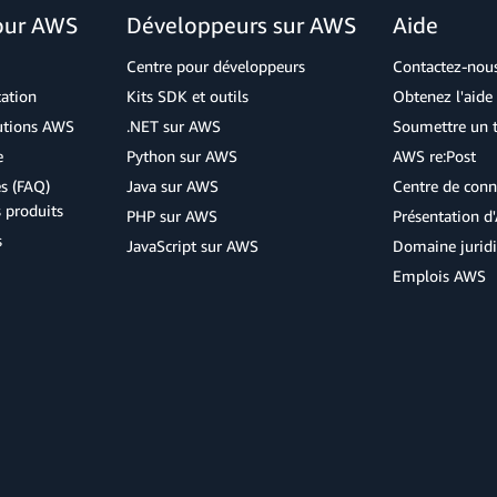
our AWS
Développeurs sur AWS
Aide
Centre pour développeurs
Contactez-nou
cation
Kits SDK et outils
Obtenez l'aide 
lutions AWS
.NET sur AWS
Soumettre un t
e
Python sur AWS
AWS re:Post
s (FAQ)
Java sur AWS
Centre de conn
s produits
PHP sur AWS
Présentation 
s
JavaScript sur AWS
Domaine jurid
Emplois AWS