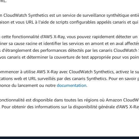
URL.
CloudWatch Synthetics est un service de surveillance synthétique entiè
ison et vous URL à l’aide de scripts configurables appelés canaris et qui
à cette fonctionnalité d’AWS X-Ray, vous pouvez rapidement détecter un
ner sa cause racine et identifier les services en amont et en aval affec
 d'étranglement des performances détectés par les canaris CloudWatch Syn
 vos canaris et déterminer la couverture de test appropriée pour vos poi
mmencer à utilise AWS X-Ray avec CloudWatch Synthetics, activez le su
cations web et URL surveillés par des canaris Synthetics. Pour en savoir
nnonce du lancement ou notre
documentation
.
onctionnalité est disponible dans toutes les régions où Amazon CloudWat
. Pour obtenir des informations sur la disponibilité générale d'AWS X-Ra