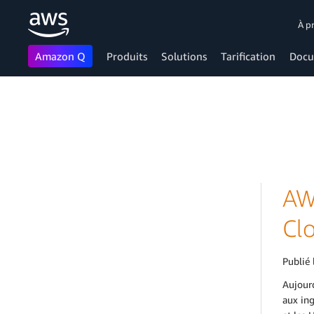
À p
Amazon Q
Produits
Solutions
Tarification
Docu
Passer au contenu principal
AW
Cl
Publié 
Aujour
aux ing