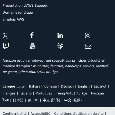
Présentation d'AWS Support
Domaine juridique
Emplois AWS
Amazon est un employeur qui souscrit aux principes d'équité en
matière d'emploi :
minorités, femmes, handicaps, seniors, identité
de genre, orientation sexuelle, âge
.
Langue
عربي
Bahasa Indonesia
Deutsch
English
Español
Français
Italiano
Português
Tiếng Việt
Türkçe
Ρусский
ไทย
日本語
한국어
中文 (简体)
中文 (繁體)
Confidentialité
|
Accessibilité
|
Conditions d’utilisation du site
|