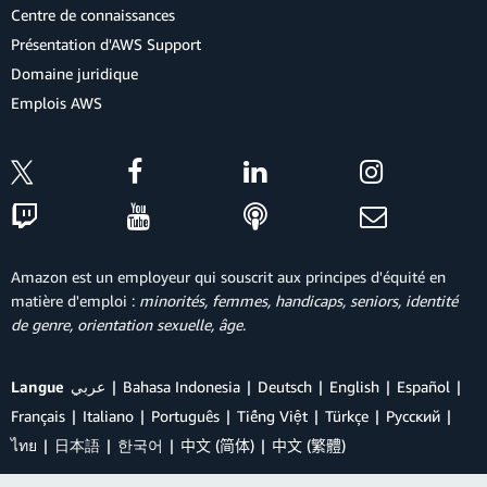
Centre de connaissances
Présentation d'AWS Support
Domaine juridique
Emplois AWS
Amazon est un employeur qui souscrit aux principes d'équité en
matière d'emploi :
minorités, femmes, handicaps, seniors, identité
de genre, orientation sexuelle, âge
.
Langue
عربي
Bahasa Indonesia
Deutsch
English
Español
Français
Italiano
Português
Tiếng Việt
Türkçe
Ρусский
ไทย
日本語
한국어
中文 (简体)
中文 (繁體)