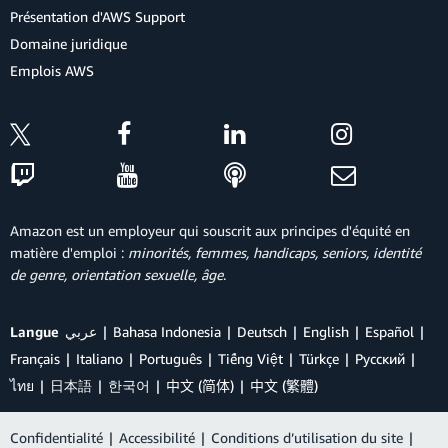
Présentation d'AWS Support
Domaine juridique
Emplois AWS
Amazon est un employeur qui souscrit aux principes d'équité en
matière d'emploi :
minorités, femmes, handicaps, seniors, identité
de genre, orientation sexuelle, âge
.
Langue
عربي
Bahasa Indonesia
Deutsch
English
Español
Français
Italiano
Português
Tiếng Việt
Türkçe
Ρусский
ไทย
日本語
한국어
中文 (简体)
中文 (繁體)
Confidentialité
|
Accessibilité
|
Conditions d’utilisation du site
|