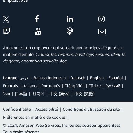
Emplois AWS
Amazon est un employeur qui souscrit aux principes d'équité en
matière d'emploi :
minorités, femmes, handicaps, seniors, identité
de genre, orientation sexuelle, âge
.
Langue
عربي
Bahasa Indonesia
Deutsch
English
Español
Français
Italiano
Português
Tiếng Việt
Türkçe
Ρусский
ไทย
日本語
한국어
中文 (简体)
中文 (繁體)
Confidentialité
|
Accessibilité
|
Conditions d’utilisation du site
|
Préférences en matière de cookies
|
© 2024, Amazon Web Services, Inc. ou ses sociétés apparentées.
Tous droits réservés.