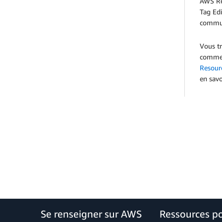
AWS Re
Tag Edi
commun
Vous t
commenc
Resour
en sav
Se renseigner sur AWS
Ressources p