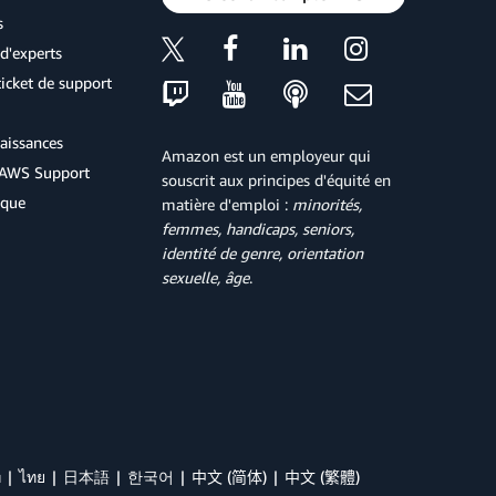
s
d'experts
icket de support
aissances
Amazon est un employeur qui
d'AWS Support
souscrit aux principes d'équité en
ique
matière d'emploi :
minorités,
femmes, handicaps, seniors,
identité de genre, orientation
sexuelle, âge
.
й
ไทย
日本語
한국어
中文 (简体)
中文 (繁體)