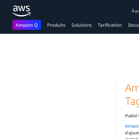
À p
Amazon Q
Produits
Solutions
Tarification
Docu
Passer au contenu principal
Am
Tag
Publié 
Amazon
d'ajout