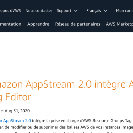
ropos d'AWS
Nous contacter
Support
Français
Mon co
mentation
Apprendre
Réseau de partenaires
AWS Marketp
azon AppStream 2.0 intègre 
 Editor
le:
Aug 31, 2020
 AppStream 2.0
intègre la prise en charge d'AWS Resource Groups Tag
er, de modifier ou de supprimer des balises AWS de vos instances Image B