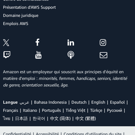
Présentation d'AWS Support
Domaine juridique
Emplois AWS
Amazon est un employeur qui souscrit aux principes d'équité en
matière d'emploi :
minorités, femmes, handicaps, seniors, identité
de genre, orientation sexuelle, âge
.
Langue
عربي
Bahasa Indonesia
Deutsch
English
Español
Français
Italiano
Português
Tiếng Việt
Türkçe
Ρусский
ไทย
日本語
한국어
中文 (简体)
中文 (繁體)
Confidentialité
|
Accessibilité
|
Conditions d’utilisation du site
|