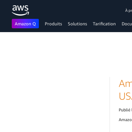
À p
Amazon Q
Produits
Solutions
Tarification
Docu
Passer au contenu principal
Am
US
Publié 
Amazon