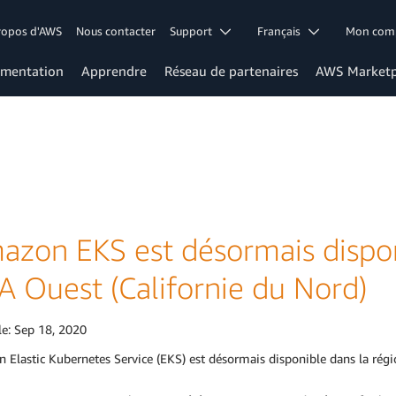
ropos d'AWS
Nous contacter
Support
Français
Mon co
mentation
Apprendre
Réseau de partenaires
AWS Marketp
azon EKS est désormais dispon
A Ouest (Californie du Nord)
le:
Sep 18, 2020
 Elastic Kubernetes Service (EKS) est désormais disponible dans la ré