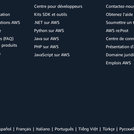
Centre pour développeurs
Contactez-nou
cation
Kits SDK et outils
Obtenez l'aide 
lutions AWS
.NET sur AWS
Soumettre un t
e
Python sur AWS
AWS re:Post
s (FAQ)
Java sur AWS
Centre de conn
s produits
PHP sur AWS
Présentation 
s
JavaScript sur AWS
Domaine jurid
Emplois AWS
spañol
Français
Italiano
Português
Tiếng Việt
Türkçe
Ρусски