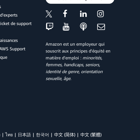
s
d'experts
icket de support
aissances
Amazon est un employeur qui
d'AWS Support
souscrit aux principes d'équité en
ique
matière d'emploi :
minorités,
femmes, handicaps, seniors,
identité de genre, orientation
sexuelle, âge
.
й
ไทย
日本語
한국어
中文 (简体)
中文 (繁體)