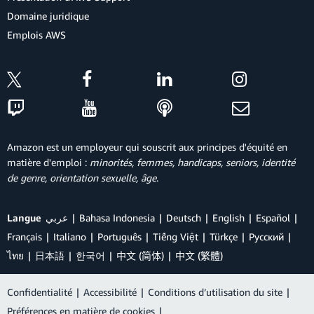
Domaine juridique
Emplois AWS
Amazon est un employeur qui souscrit aux principes d'équité en
matière d'emploi :
minorités, femmes, handicaps, seniors, identité
de genre, orientation sexuelle, âge
.
Langue
عربي
Bahasa Indonesia
Deutsch
English
Español
Français
Italiano
Português
Tiếng Việt
Türkçe
Ρусский
ไทย
日本語
한국어
中文 (简体)
中文 (繁體)
Confidentialité
|
Accessibilité
|
Conditions d’utilisation du site
|
Préférences en matière de cookies
|