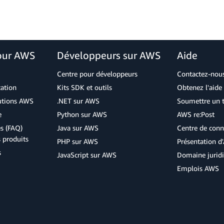
our AWS
Développeurs sur AWS
Aide
Centre pour développeurs
Contactez-nou
cation
Kits SDK et outils
Obtenez l'aide 
lutions AWS
.NET sur AWS
Soumettre un t
e
Python sur AWS
AWS re:Post
s (FAQ)
Java sur AWS
Centre de conn
s produits
PHP sur AWS
Présentation 
s
JavaScript sur AWS
Domaine jurid
Emplois AWS