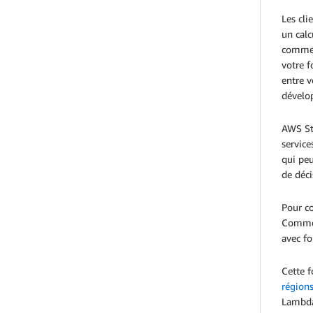
Les cli
un calc
commer
votre f
entre v
dévelop
AWS St
service
qui peu
de déci
Pour c
Commen
avec fo
Cette 
région
Lambd