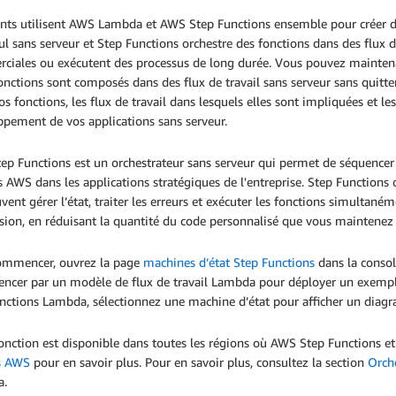
ents utilisent AWS Lambda et AWS Step Functions ensemble pour créer de
ul sans serveur et Step Functions orchestre des fonctions dans des flux de
ciales ou exécutent des processus de long durée. Vous pouvez maintena
onctions sont composés dans des flux de travail sans serveur sans quit
os fonctions, les flux de travail dans lesquels elles sont impliquées et les
pement de vos applications sans serveur.
ep Functions est un orchestrateur sans serveur qui permet de séquencer
s AWS dans les applications stratégiques de l'entreprise. Step Functions o
vent gérer l’état, traiter les erreurs et exécuter les fonctions simultané
sion, en réduisant la quantité du code personnalisé que vous maintene
ommencer, ouvrez la page
machines d’état Step Functions
dans la consol
cer par un modèle de flux de travail Lambda pour déployer un exemple 
nctions Lambda, sélectionnez une machine d’état pour afficher un diagr
fonction est disponible dans toutes les régions où AWS Step Functions 
s AWS
pour en savoir plus. Pour en savoir plus, consultez la section
Orche
a.