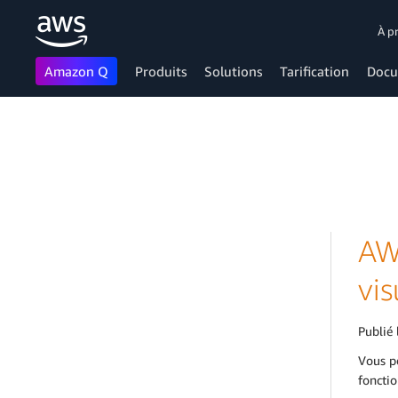
À p
Amazon Q
Produits
Solutions
Tarification
Docu
Passer au contenu principal
AW
vis
Publié 
Vous po
fonctio