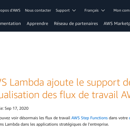
ropos d'AWS
Nous contacter
Support
Français
Mon co
mentation
Apprendre
Réseau de partenaires
AWS Marketp
S Lambda ajoute le support de
ualisation des flux de travail
le:
Sep 17, 2020
uvez voir désormais les flux de travail
AWS Step Functions
dans votre
ns Lambda dans les applications stratégiques de l'entreprise.