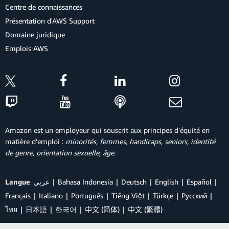
Centre de connaissances
Présentation d'AWS Support
Domaine juridique
Emplois AWS
Amazon est un employeur qui souscrit aux principes d'équité en
matière d'emploi :
minorités, femmes, handicaps, seniors, identité
de genre, orientation sexuelle, âge
.
Langue
عربي
Bahasa Indonesia
Deutsch
English
Español
Français
Italiano
Português
Tiếng Việt
Türkçe
Ρусский
ไทย
日本語
한국어
中文 (简体)
中文 (繁體)