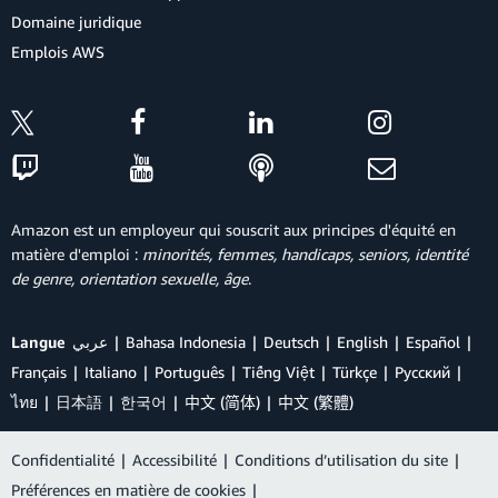
Domaine juridique
Emplois AWS
Amazon est un employeur qui souscrit aux principes d'équité en
matière d'emploi :
minorités, femmes, handicaps, seniors, identité
de genre, orientation sexuelle, âge
.
Langue
عربي
Bahasa Indonesia
Deutsch
English
Español
Français
Italiano
Português
Tiếng Việt
Türkçe
Ρусский
ไทย
日本語
한국어
中文 (简体)
中文 (繁體)
Confidentialité
|
Accessibilité
|
Conditions d’utilisation du site
|
Préférences en matière de cookies
|