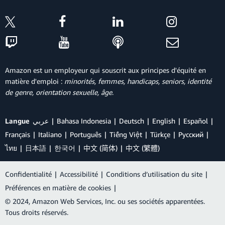
Amazon est un employeur qui souscrit aux principes d'équité en
matière d'emploi :
minorités, femmes, handicaps, seniors, identité
de genre, orientation sexuelle, âge
.
Langue
عربي
Bahasa Indonesia
Deutsch
English
Español
Français
Italiano
Português
Tiếng Việt
Türkçe
Ρусский
ไทย
日本語
한국어
中文 (简体)
中文 (繁體)
Confidentialité
|
Accessibilité
|
Conditions d’utilisation du site
|
Préférences en matière de cookies
|
© 2024, Amazon Web Services, Inc. ou ses sociétés apparentées.
Tous droits réservés.