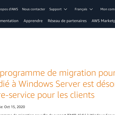
ropos d'AWS
Nous contacter
Support
Français
Mon co
mentation
Apprendre
Réseau de partenaires
AWS Marketp
 programme de migration pour
dié à Windows Server est déso
re-service pour les clients
le:
Oct 15, 2020