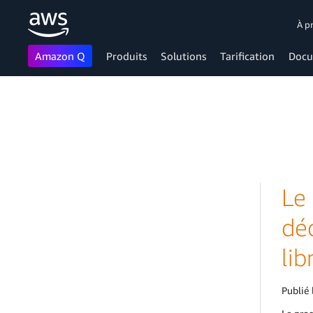
À p
Amazon Q
Produits
Solutions
Tarification
Docu
Passer au contenu principal
Le
dé
lib
Publié 