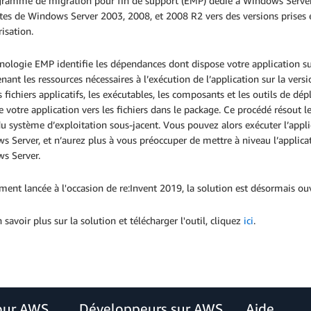
ramme de migration pour fin de support (EMP) dédié à Windows Server f
tes de Windows Server 2003, 2008, et 2008 R2 vers des versions prises 
risation.
nologie EMP identifie les dépendances dont dispose votre application su
ant les ressources nécessaires à l’exécution de l’application sur la ve
s fichiers applicatifs, les exécutables, les composants et les outils de d
e votre application vers les fichiers dans le package. Ce procédé résout
du système d’exploitation sous-jacent. Vous pouvez alors exécuter l’appl
 Server, et n’aurez plus à vous préoccuper de mettre à niveau l’applicat
s Server.
ement lancée à l'occasion de re:Invent 2019, la solution est désormais ouv
 savoir plus sur la solution et télécharger l'outil, cliquez
ici
.
our AWS
Développeurs sur AWS
Aide