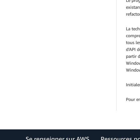
Le prog
existan
refacto
La tech
compren
tous le
d’API d
partir 
Windows
Window
Initial
Pour en
Se renseigner sur AWS
Ressources p