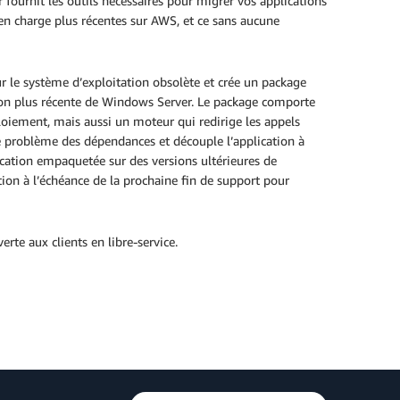
ournit les outils nécessaires pour migrer vos applications
en charge plus récentes sur AWS, et ce sans aucune
r le système d’exploitation obsolète et crée un package
rsion plus récente de Windows Server. Le package comporte
éploiement, mais aussi un moteur qui redirige les appels
 le problème des dépendances et découple l’application à
ication empaquetée sur des versions ultérieures de
ion à l’échéance de la prochaine fin de support pour
erte aux clients en libre-service.