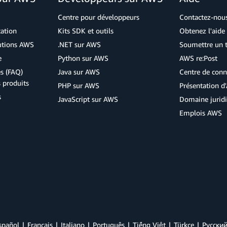
Centre pour développeurs
Contactez-nou
cation
Kits SDK et outils
Obtenez l'aide 
lutions AWS
.NET sur AWS
Soumettre un t
e
Python sur AWS
AWS re:Post
s (FAQ)
Java sur AWS
Centre de conn
s produits
PHP sur AWS
Présentation 
s
JavaScript sur AWS
Domaine jurid
Emplois AWS
spañol
Français
Italiano
Português
Tiếng Việt
Türkçe
Ρусски