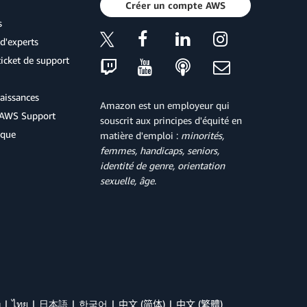
Créer un compte AWS
s
d'experts
icket de support
aissances
Amazon est un employeur qui
d'AWS Support
souscrit aux principes d'équité en
ique
matière d'emploi :
minorités,
femmes, handicaps, seniors,
identité de genre, orientation
sexuelle, âge
.
й
ไทย
日本語
한국어
中文 (简体)
中文 (繁體)