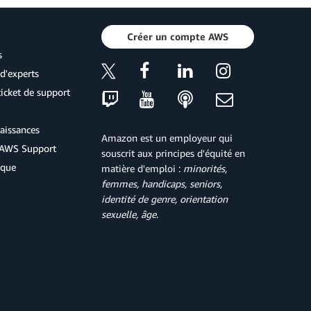
Créer un compte AWS
s
d'experts
icket de support
aissances
Amazon est un employeur qui
d'AWS Support
souscrit aux principes d'équité en
ique
matière d'emploi :
minorités,
femmes, handicaps, seniors,
identité de genre, orientation
sexuelle, âge
.