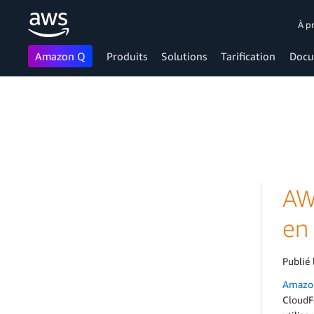
À p
Amazon Q
Produits
Solutions
Tarification
Docu
Passer au contenu principal
AW
en
Publié 
Amazon
CloudFo