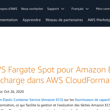
ropos d'AWS
Nous contacter
Support
Français
Mon co
mentation
Apprendre
Réseau de partenaires
AWS Marketp
S Fargate Spot pour Amazon E
 charge dans AWS CloudForma
le:
Oct 26, 2020
 Elastic Container Service (Amazon ECS)
sur les
fournisseurs de capaci
rmation, ce qui facilite la gestion et l’exécution des tâches Amazon E