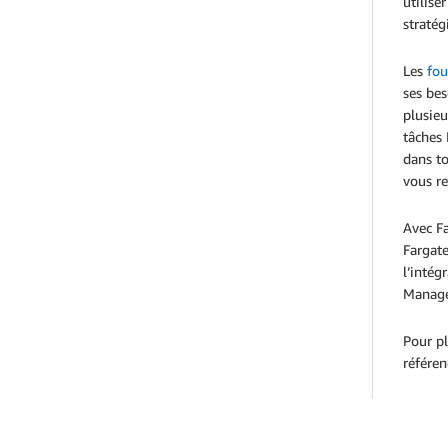
utilise
stratég
Les
fou
ses bes
plusieu
tâches 
dans t
vous re
Avec Fa
Fargate
l’intég
Manage
Pour pl
référen