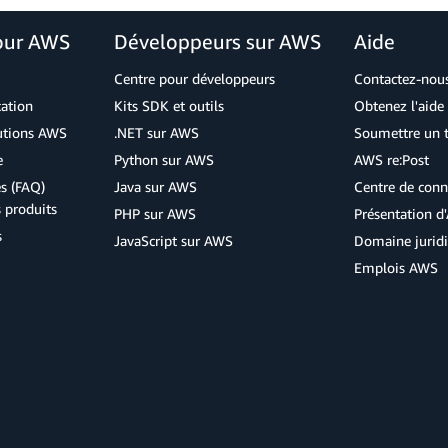
our AWS
Développeurs sur AWS
Aide
Centre pour développeurs
Contactez-nou
cation
Kits SDK et outils
Obtenez l'aide 
lutions AWS
.NET sur AWS
Soumettre un t
e
Python sur AWS
AWS re:Post
s (FAQ)
Java sur AWS
Centre de conn
s produits
PHP sur AWS
Présentation 
s
JavaScript sur AWS
Domaine jurid
Emplois AWS