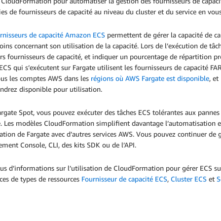
r CloudFormation pour automatiser la gestion des fournisseurs de capacité 
ies de fournisseurs de capacité au niveau du cluster et du service en v
rnisseurs de capacité Amazon ECS
permettent de gérer la capacité de cal
oins concernant son utilisation de la capacité. Lors de l’exécution de tâc
rs fournisseurs de capacité, et indiquer un pourcentage de répartition pré
ECS qui s’exécutent sur Fargate utilisent les fournisseurs de capacité 
ous les comptes AWS dans les
régions où AWS Fargate est disponible
, e
ndrez disponible pour utilisation.
rgate Spot, vous pouvez exécuter des tâches ECS tolérantes aux pannes 
. Les modèles CloudFormation simplifient davantage l’automatisation et
ration de Fargate avec d’autres services AWS. Vous pouvez continuer de g
ment Console, CLI, des kits SDK ou de l’API.
us d’informations sur l’utilisation de CloudFormation pour gérer ECS sur
ces de types de ressources
Fournisseur de capacité ECS
,
Cluster ECS
et
S