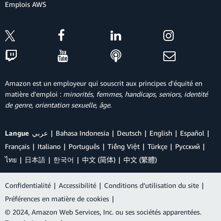
Emplois AWS
Amazon est un employeur qui souscrit aux principes d'équité en
matière d'emploi :
minorités, femmes, handicaps, seniors, identité
de genre, orientation sexuelle, âge
.
Langue
عربي
Bahasa Indonesia
Deutsch
English
Español
Français
Italiano
Português
Tiếng Việt
Türkçe
Ρусский
ไทย
日本語
한국어
中文 (简体)
中文 (繁體)
Confidentialité
|
Accessibilité
|
Conditions d’utilisation du site
|
Préférences en matière de cookies
|
© 2024, Amazon Web Services, Inc. ou ses sociétés apparentées.