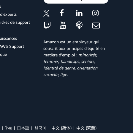
s
d'experts
icket de support
aissances
Amazon est un employeur qui
d'AWS Support
souscrit aux principes d'équité en
ique
matière d'emploi :
minorités,
femmes, handicaps, seniors,
identité de genre, orientation
sexuelle, âge
.
й
ไทย
日本語
한국어
中文 (简体)
中文 (繁體)