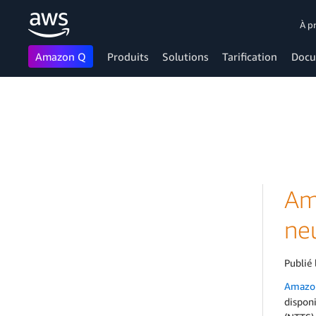
À p
Amazon Q
Produits
Solutions
Tarification
Docu
Passer au contenu principal
Am
neu
Publié 
Amazon
disponi