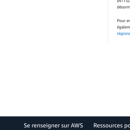
(NTTS).
désorma
Pour en
égalem
région
Se renseigner sur AWS
Ressources p