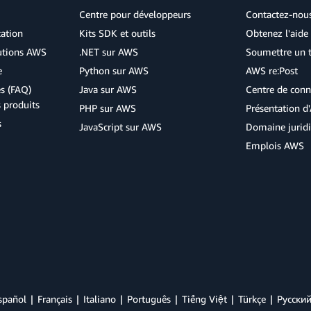
Centre pour développeurs
Contactez-nou
cation
Kits SDK et outils
Obtenez l'aide 
lutions AWS
.NET sur AWS
Soumettre un t
e
Python sur AWS
AWS re:Post
s (FAQ)
Java sur AWS
Centre de conn
s produits
PHP sur AWS
Présentation 
s
JavaScript sur AWS
Domaine jurid
Emplois AWS
spañol
Français
Italiano
Português
Tiếng Việt
Türkçe
Ρусски