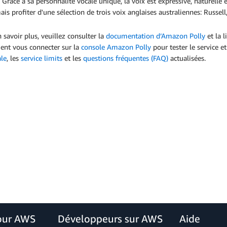
 Grâce à sa personnalité vocale unique, la voix est expressive, naturelle 
is profiter d'une sélection de trois voix anglaises australiennes: Russell,
 savoir plus, veuillez consulter la
documentation d’Amazon Polly
et la 
ent vous connecter sur la
console Amazon Polly
pour tester le service e
ale
, les
service limits
et les
questions fréquentes (FAQ)
actualisées.
our AWS
Développeurs sur AWS
Aide