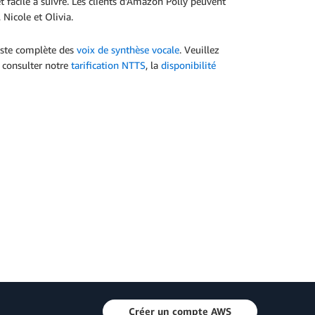
et facile à suivre. Les clients d'Amazon Polly peuvent
 Nicole et Olivia.
liste complète des
voix de synthèse vocale
. Veuillez
t consulter notre
tarification NTTS
, la
disponibilité
Créer un compte AWS