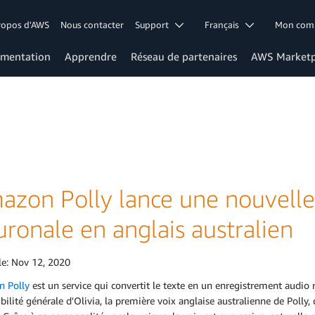
ropos d'AWS
Nous contacter
Support
Français
Mon co
mentation
Apprendre
Réseau de partenaires
AWS Marketp
azon Polly lance une nouvelle
ronale en anglais australien
le:
Nov 12, 2020
 Polly
est un service qui convertit le texte en un enregistrement audio 
bilité générale d'Olivia, la première voix anglaise australienne de Polly,