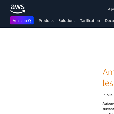
À p
Amazon Q
Produits
Solutions
Tarification
Docu
Passer au contenu principal
Am
le
Publié 
Aujour
suivant