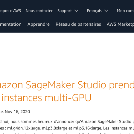
ropos d'AWS
Nous contacter
Support
Français
Mon co
mentation
Apprendre
Réseau de partenaires
AWS Marketp
azon SageMaker Studio prend
s instances multi-GPU
le:
Nov 16, 2020
d'hui, nous sommes heureux d'annoncer qu'Amazon SageMaker Studio pr
es : ml.g4dn.12xlarge, ml.p3.8xlarge et ml.p3.16xlarge. Les instances 