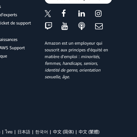
s
d'experts
icket de support
aissances
Amazon est un employeur qui
d'AWS Support
souscrit aux principes d'équité en
ique
matière d'emploi :
minorités,
femmes, handicaps, seniors,
identité de genre, orientation
sexuelle, âge
.
й
ไทย
日本語
한국어
中文 (简体)
中文 (繁體)