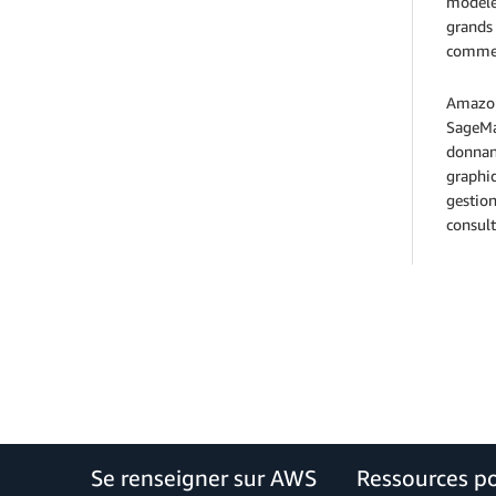
modèle
grands 
comme l
Amazon
SageMa
donnant
graphiq
gestion
consul
Se renseigner sur AWS
Ressources p