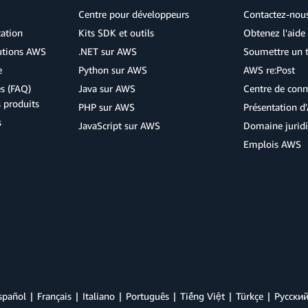
Centre pour développeurs
Contactez-nou
cation
Kits SDK et outils
Obtenez l'aide 
lutions AWS
.NET sur AWS
Soumettre un t
e
Python sur AWS
AWS re:Post
s (FAQ)
Java sur AWS
Centre de conn
s produits
PHP sur AWS
Présentation 
s
JavaScript sur AWS
Domaine jurid
Emplois AWS
spañol
Français
Italiano
Português
Tiếng Việt
Türkçe
Ρусски