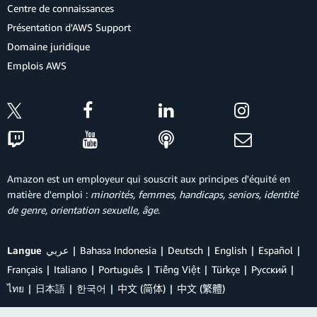
Centre de connaissances
Présentation d'AWS Support
Domaine juridique
Emplois AWS
Amazon est un employeur qui souscrit aux principes d'équité en
matière d'emploi :
minorités, femmes, handicaps, seniors, identité
de genre, orientation sexuelle, âge
.
Langue
عربي
Bahasa Indonesia
Deutsch
English
Español
Français
Italiano
Português
Tiếng Việt
Türkçe
Ρусский
ไทย
日本語
한국어
中文 (简体)
中文 (繁體)