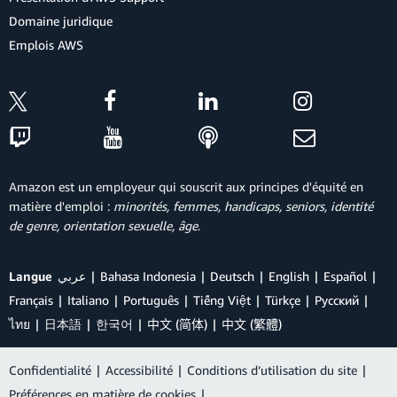
Domaine juridique
Emplois AWS
Amazon est un employeur qui souscrit aux principes d'équité en
matière d'emploi :
minorités, femmes, handicaps, seniors, identité
de genre, orientation sexuelle, âge
.
Langue
عربي
Bahasa Indonesia
Deutsch
English
Español
Français
Italiano
Português
Tiếng Việt
Türkçe
Ρусский
ไทย
日本語
한국어
中文 (简体)
中文 (繁體)
Confidentialité
|
Accessibilité
|
Conditions d’utilisation du site
|
Préférences en matière de cookies
|