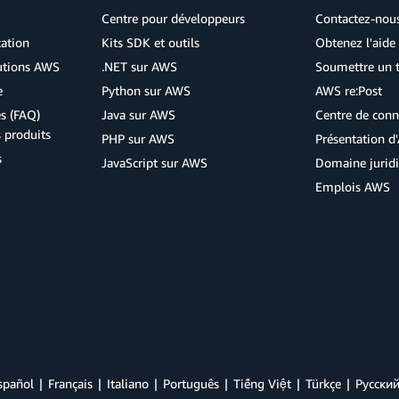
Centre pour développeurs
Contactez-nou
cation
Kits SDK et outils
Obtenez l'aide 
lutions AWS
.NET sur AWS
Soumettre un t
e
Python sur AWS
AWS re:Post
s (FAQ)
Java sur AWS
Centre de conn
s produits
PHP sur AWS
Présentation 
s
JavaScript sur AWS
Domaine jurid
Emplois AWS
spañol
Français
Italiano
Português
Tiếng Việt
Türkçe
Ρусски