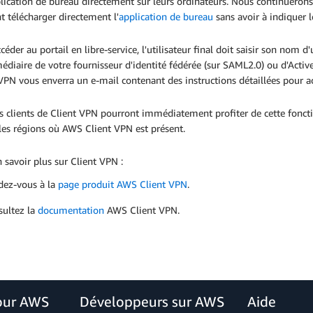
plication de bureau directement sur leurs ordinateurs. Nous continuerons 
t télécharger directement l'
application de bureau
sans avoir à indiquer 
céder au portail en libre-service, l'utilisateur final doit saisir son nom d
médiaire de votre fournisseur d'identité fédérée (sur SAML2.0) ou d'Activ
VPN vous enverra un e-mail contenant des instructions détaillées pour ac
s clients de Client VPN pourront immédiatement profiter de cette foncti
 les régions où AWS Client VPN est présent.
 savoir plus sur Client VPN :
dez-vous à la
page produit AWS Client VPN
.
ultez la
documentation
AWS Client VPN.
our AWS
Développeurs sur AWS
Aide