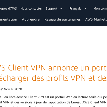
ropos d'AWS
Nous contacter
Support
Français
Mon co
mentation
Apprendre
Réseau de partenaires
AWS Marketp
S Client VPN annonce un portai
écharger des profils VPN et de
le:
Nov 4, 2020
ail en libre-service Client VPN est un portail Web en lecture seule qui p
il VPN et des versions à jour de l'application de bureau AWS Client VPN. 