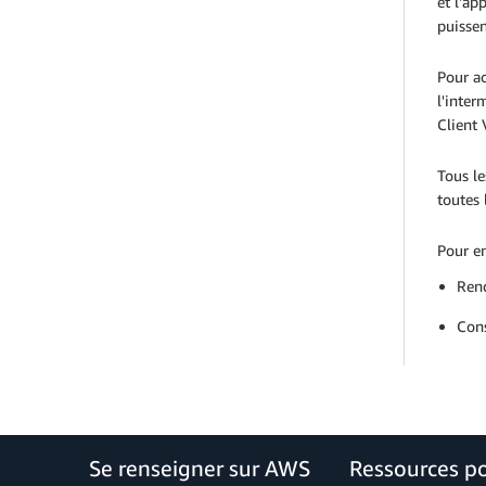
et l'ap
puissen
Pour ac
l'inter
Client 
Tous le
toutes
Pour en
Ren
Cons
Se renseigner sur AWS
Ressources p