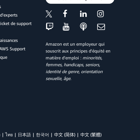
s
d'experts
icket de support
aissances
Amazon est un employeur qui
d'AWS Support
souscrit aux principes d'équité en
ique
matière d'emploi :
minorités,
femmes, handicaps, seniors,
identité de genre, orientation
sexuelle, âge
.
й
ไทย
日本語
한국어
中文 (简体)
中文 (繁體)