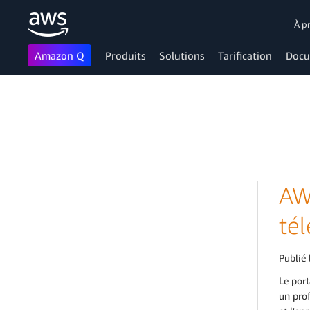
À p
Amazon Q
Produits
Solutions
Tarification
Docu
Passer au contenu principal
AW
tél
Publié 
Le port
un prof