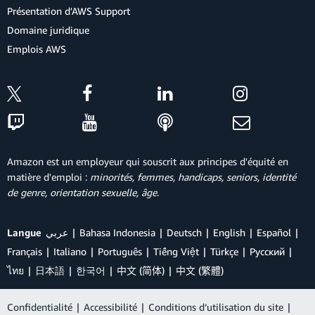
Présentation d'AWS Support
Domaine juridique
Emplois AWS
Amazon est un employeur qui souscrit aux principes d'équité en
matière d'emploi :
minorités, femmes, handicaps, seniors, identité
de genre, orientation sexuelle, âge
.
Langue
عربي
Bahasa Indonesia
Deutsch
English
Español
Français
Italiano
Português
Tiếng Việt
Türkçe
Ρусский
ไทย
日本語
한국어
中文 (简体)
中文 (繁體)
Confidentialité
|
Accessibilité
|
Conditions d’utilisation du site
|