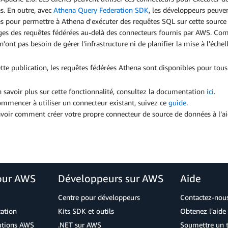
s. En outre, avec
Athena Query Federation SDK
, les développeurs peuve
s pour permettre à Athena d'exécuter des requêtes SQL sur cette source
ges des requêtes fédérées au-delà des connecteurs fournis par AWS. Co
 n'ont pas besoin de gérer l'infrastructure ni de planifier la mise à l'éc
tte publication, les requêtes fédérées Athena sont disponibles pour tous
 savoir plus sur cette fonctionnalité, consultez la documentation
ici
.
mmencer à utiliser un connecteur existant, suivez ce
guide
.
voir comment créer votre propre connecteur de source de données à l’ai
our AWS
Développeurs sur AWS
Aide
Centre pour développeurs
Contactez-nou
cation
Kits SDK et outils
Obtenez l'aide 
lutions AWS
.NET sur AWS
Soumettre un t