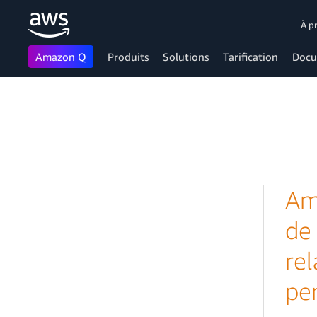
À p
Amazon Q
Produits
Solutions
Tarification
Docu
Passer au contenu principal
Am
de
rel
per