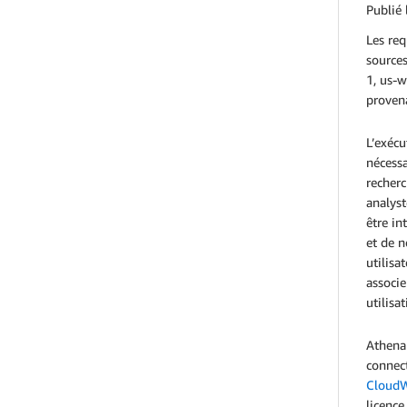
Publié 
Les re
sources
1, us-w
provena
L’exécu
nécessa
recherc
analyst
être in
et de 
utilisa
associe
utilisa
Athena 
connec
Cloud
licence