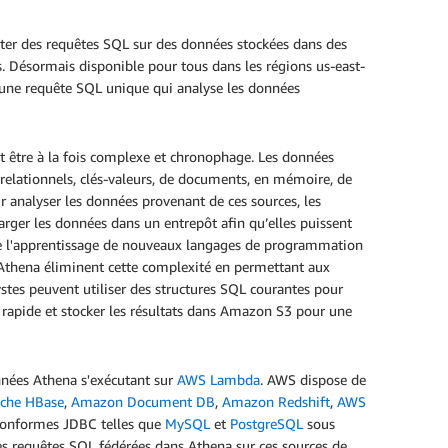
uter des requêtes SQL sur des données stockées dans des
es. Désormais disponible pour tous dans les régions us-east-
e une requête SQL unique qui analyse les données
t être à la fois complexe et chronophage. Les données
relationnels, clés-valeurs, de documents, en mémoire, de
ur analyser les données provenant de ces sources, les
arger les données dans un entrepôt afin qu’elles puissent
ite l'apprentissage de nouveaux langages de programmation
Athena éliminent cette complexité en permettant aux
lystes peuvent utiliser des structures SQL courantes pour
 rapide et stocker les résultats dans Amazon S3 pour une
nnées Athena s'exécutant sur
AWS Lambda
. AWS dispose de
che HBase
,
Amazon Document DB
,
Amazon Redshift
,
AWS
s conformes JDBC telles que
MySQL
et
PostgreSQL
sous
des requêtes SQL fédérées dans Athena sur ces sources de