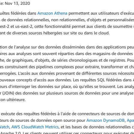
le:
Nov 13, 2020
quêtes fédérées dans
Amazon Athena
permettent aux utilisateurs d'exéc
 de données relationnelles, non relationnelles, d'objets et personnalisé
est-2 et us-east-2, cette fonctionnalité permet aux clients de soumettr
nt de diverses sources hébergées sur site ou dans le cloud.
tion de l'analyse sur des données disséminées dans des applications peu
ires aux analyses sont souvent réparties dans des magasins de données 
he, de graphiques, d'objets, de séries chronologiques et de registres. Po
es construisent des pipelines complexes pour extraire, transformer et ch
terrogées. L'accès aux données provenant de différentes sources nécess
nouveaux concepts d'accès aux données. Les requêtes SQL fédérées dans 
teurs d'interroger les données sur place, où qu'elles se trouvent. Les ana
r (JOIN) des données sur plusieurs sources de données pour une analyse
tion ultérieure.
exécute des requêtes fédérées à l'aide de connecteurs de sources de do
teurs de sources de données open source pour
Amazon DynamoDB
,
Apa
Watch
,
AWS CloudWatch Metrics
, et les bases de données relationnelle
 Apache 2.0. Les clients peuvent utiliser ces connecteurs pour exécuter 