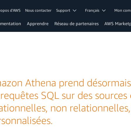
ropos d'AWS
Nous contacter
Support
Français
Mon co
mentation
Apprendre
Réseau de partenaires
AWS Marketp
azon Athena prend désormais 
 requêtes SQL sur des sources
ationnelles, non relationnelles,
sonnalisées.