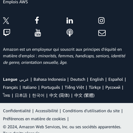
Emplois AWS
Amazon est un employeur qui souscrit aux principes d'équité en
matière d'emploi :
minorités, femmes, handicaps, seniors, identité
de genre, orientation sexuelle, âge
.
Langue
عربي
Bahasa Indonesia
Deutsch
English
Español
Français
Italiano
Português
Tiếng Việt
Türkçe
Ρусский
ไทย
日本語
한국어
中文 (简体)
中文 (繁體)
Confidentialité
|
Accessibilité
|
Conditions d’utilisation du site
|
Préférences en matière de cookies
|
© 2024, Amazon Web Services, Inc. ou ses sociétés apparentées.