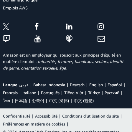
Emplois AWS
Amazon est un employeur qui souscrit aux principes d'équité en
matière d'emploi :
minorités, femmes, handicaps, seniors, identité
de genre, orientation sexuelle, âge
.
Langue
عربي
Bahasa Indonesia
Deutsch
English
Español
Français
Italiano
Português
Tiếng Việt
Türkçe
Ρусский
ไทย
日本語
한국어
中文 (简体)
中文 (繁體)
Confidentialité
|
Accessibilité
|
Conditions d’utilisation du site
|
Préférences en matière de cookies
|
© 2024, Amazon Web Services, Inc. ou ses sociétés apparentées.