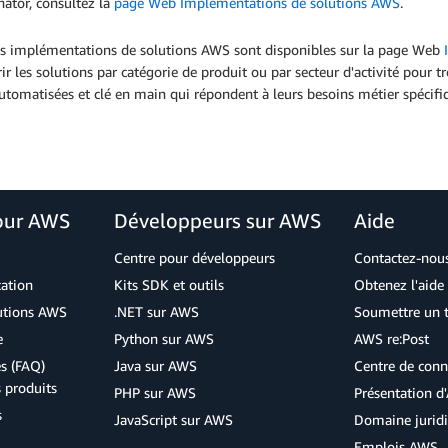
ator, consultez la
page Web Implémentations de solutions AWS
.
es implémentations de solutions AWS sont disponibles sur la page Web
ir les solutions par catégorie de produit ou par secteur d'activité pour
tomatisées et clé en main qui répondent à leurs besoins métier spécifi
our AWS
Développeurs sur AWS
Aide
Centre pour développeurs
Contactez-nou
cation
Kits SDK et outils
Obtenez l'aide 
lutions AWS
.NET sur AWS
Soumettre un t
e
Python sur AWS
AWS re:Post
s (FAQ)
Java sur AWS
Centre de conn
s produits
PHP sur AWS
Présentation 
s
JavaScript sur AWS
Domaine jurid
Emplois AWS