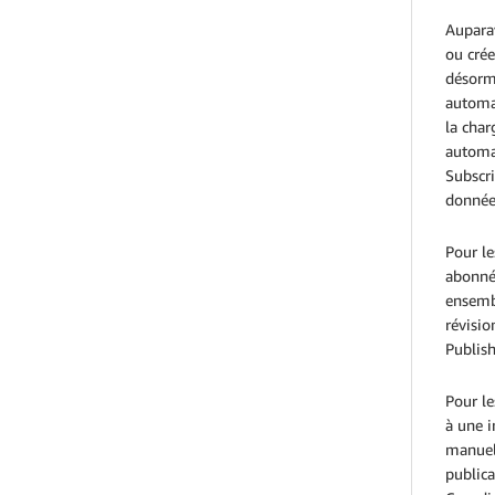
Auparav
ou crée
désorma
automat
la cha
automat
Subscri
donnée
Pour le
abonnés
ensembl
révisio
Publish
Pour le
à une i
manuel
public