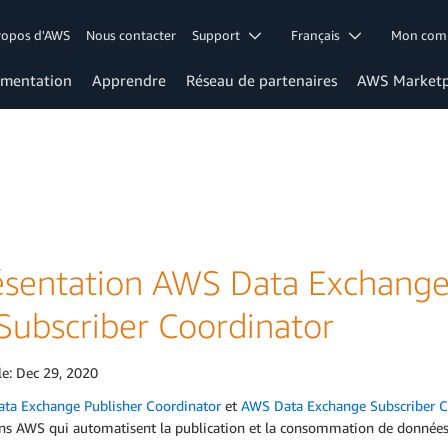
ropos d'AWS
Nous contacter
Support
Français
Mon co
mentation
Apprendre
Réseau de partenaires
AWS Marketp
ésentation AWS Data Exchange
 Subscriber Coordinator
le:
Dec 29, 2020
ta Exchange Publisher Coordinator
et
AWS Data Exchange Subscriber C
ons AWS qui automatisent la publication et la consommation de données