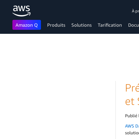
À p
Amazon Q
Produits
Solutions
Tarification
Docu
Passer au contenu principal
Pr
et
Publié 
AWS Da
soluti