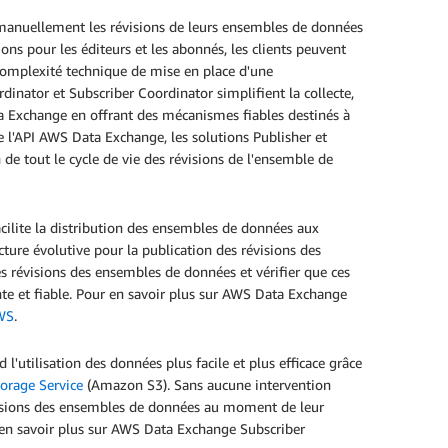
 manuellement les révisions de leurs ensembles de données
ons pour les éditeurs et les abonnés, les clients peuvent
 complexité technique de mise en place d'une
inator et Subscriber Coordinator simplifient la collecte,
a Exchange en offrant des mécanismes fiables destinés à
e l'API AWS Data Exchange, les solutions Publisher et
 de tout le cycle de vie des révisions de l'ensemble de
ilite la distribution des ensembles de données aux
ture évolutive pour la publication des révisions des
s révisions des ensembles de données et vérifier que ces
te et fiable. Pour en savoir plus sur AWS Data Exchange
AWS
.
utilisation des données plus facile et plus efficace grâce
orage Service
(Amazon S3). Sans aucune intervention
visions des ensembles de données au moment de leur
en savoir plus sur AWS Data Exchange Subscriber