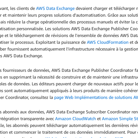
ant, les clients de
AWS Data Exchange
devaient charger et télécharger
r et maintenir leurs propres solutions d'automatisation. Grâce aux soluti
is réduire la charge opérationnelle des processus manuels et éviter la
isation personnalisée. Les solutions AWS Data Exchange Publisher Coord
rge et le téléchargement de révisions de l'ensemble de données AWS Dat
iser le processus. Exploitant la puissance de
AWS CloudFormation
et d
ber fournissent automatiquement l'infrastructure nécessaire à la gestion
s AWS Data Exchange.
s fournisseurs de données, AWS Data Exchange Publisher Coordinator fac
 en supprimant la nécessité de construire et de maintenir une infrastruc
es de données. Les éditeurs peuvent charger de nouveaux actifs pour le
ns sont automatiquement appliqués à leurs produits de manière cohéren
er Coordinator, consultez la
page Web Implémentations de solutions 
s abonnés aux données, AWS Data Exchange Subscriber Coordinator rend l'
ntégration transparente avec
Amazon CloudWatch
et
Amazon Simple St
le, les abonnés peuvent télécharger automatiquement les dernières ré
ation et commencer le traitement de ces données immédiatement. Pour 