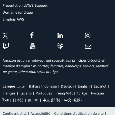
Présentation d'AWS Support
Domaine juridique
Emplois AWS
Amazon est un employeur qui souscrit aux principes d'équité en
matière d'emploi :
minorités, femmes, handicaps, seniors, identité
de genre, orientation sexuelle, âge
.
Langue
عربي
Bahasa Indonesia
Deutsch
English
Español
Français
Italiano
Português
Tiếng Việt
Türkçe
Ρусский
ไทย
日本語
한국어
中文 (简体)
中文 (繁體)
Confidentialité
|
Accessibilité
|
Conditions d’utilisation du site
|