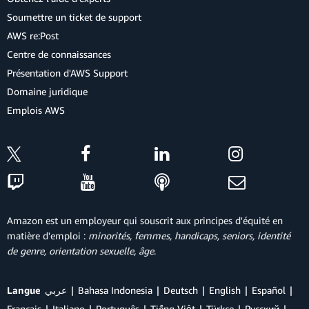
Soumettre un ticket de support
AWS re:Post
Centre de connaissances
Présentation d'AWS Support
Domaine juridique
Emplois AWS
Amazon est un employeur qui souscrit aux principes d'équité en
matière d'emploi :
minorités, femmes, handicaps, seniors, identité
de genre, orientation sexuelle, âge
.
Langue
عربي
Bahasa Indonesia
Deutsch
English
Español
Français
Italiano
Português
Tiếng Việt
Türkçe
Ρусский