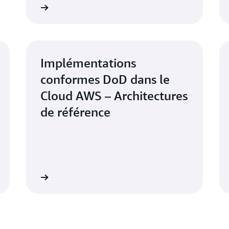
sécurité.
curité AWS
Présentation de la sécurité sur A
Implémentations
conformes DoD dans le
Cloud AWS – Architectures
de référence
e référence
Accélérateur de zone de destination sur A