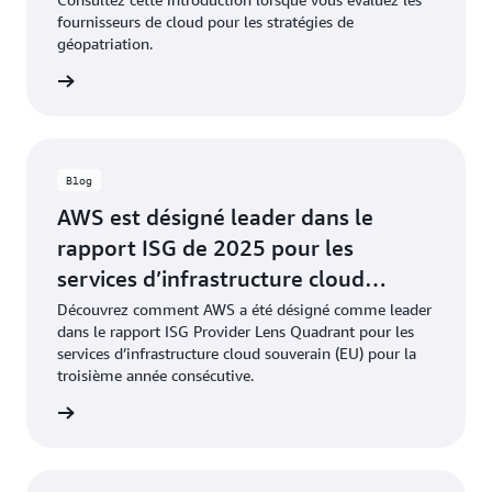
fournisseurs de cloud pour les stratégies de
géopatriation.
oir plus
Blog
AWS est désigné leader dans le
rapport ISG de 2025 pour les
services d’infrastructure cloud
souverain (UE)
Découvrez comment AWS a été désigné comme leader
dans le rapport ISG Provider Lens Quadrant pour les
services d’infrastructure cloud souverain (EU) pour la
troisième année consécutive.
oir plus