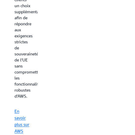
personnel
un choix
local
supplémentaire
d’AWS,
afin de
et elles
répondre
offrent
aux
les
exigences
mêmes
strictes
avantages
de
que les
souveraineté
AWS
de l’UE
Local
sans
Zones
,
compromettre
notamment
les
l’élasticité,
fonctionnalités
la
robustes
capacité
d’AWS.
de mise
à
l’échelle
En
et la
savoir
tarification
plus sur
à
AWS
l’usage,