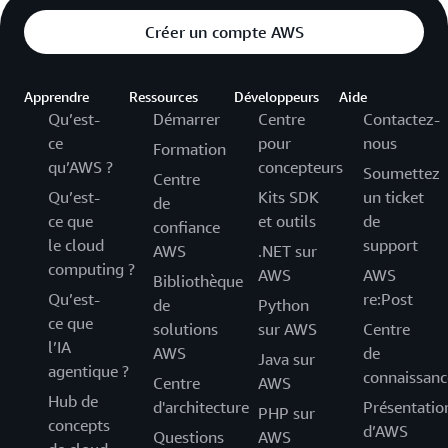
Créer un compte AWS
Apprendre
Ressources
Développeurs
Aide
Qu’est-
Démarrer
Centre
Contactez-
ce
pour
nous
Formation
qu’AWS ?
concepteurs
Soumettez
Centre
Qu’est-
Kits SDK
un ticket
de
ce que
et outils
de
confiance
le cloud
support
AWS
.NET sur
computing ?
AWS
AWS
Bibliothèque
Qu’est-
re:Post
de
Python
ce que
solutions
sur AWS
Centre
l’IA
AWS
de
Java sur
agentique ?
connaissanc
Centre
AWS
Hub de
d'architecture
Présentatio
PHP sur
concepts
d’AWS
Questions
AWS