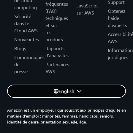
de cloud
Support
fréquentes
JavaScript
computing
(FAQ)
Obtenez
sur AWS
Sécurité
techniques
l’aide
dans le
et sur
d’experts
Cloud AWS
les
Accessibilit
Nouveautés
produits
AWS
Blogs
Rapports
Information
d'analystes
Communiqués
juridiques
de
Partenaires
presse
AWS
English
Amazon est un employeur qui souscrit aux principes d’équité en
matière d’emploi : minorités, femmes, handicaps, seniors,
identité de genre, orientation sexuelle, âge.