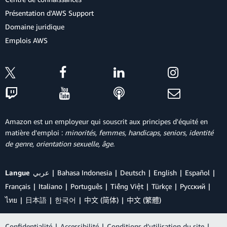
Présentation d'AWS Support
Domaine juridique
Emplois AWS
Amazon est un employeur qui souscrit aux principes d'équité en
matière d'emploi :
minorités, femmes, handicaps, seniors, identité
de genre, orientation sexuelle, âge
.
Langue
عربي
Bahasa Indonesia
Deutsch
English
Español
Français
Italiano
Português
Tiếng Việt
Türkçe
Ρусский
ไทย
日本語
한국어
中文 (简体)
中文 (繁體)
Confidentialité
|
Accessibilité
|
Conditions d’utilisation du site
|