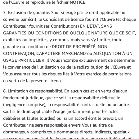
de l’Œuvre et reproduire le fichier NOTICE.
7. Exclusion de garantie. Sauf si exigé par le droit applicable ou
convenu par écrit, le Concédant de licence fournit l’Œuvre (et chaque
Contributeur fournit ses Contributions) EN L’ÉTAT, SANS
GARANTIES OU CONDITIONS DE QUELQUE NATURE QUE CE SOIT,
explicites ou implicites, y compris, mais sans s’y limiter, toute
garantie ou condition de DROIT DE PROPRIÉTÉ, NON-
CONTREFAÇON, CARACTÈRE MARCHAND ou ADÉQUATION À UN
USAGE PARTICULIER. Il Vous incombe exclusivement de déterminer
la convenance de l’utilisation ou de la redistribution de l’Œuvre et
Vous assumez tous les risques liés à Votre exercice de permissions
en vertu de la présente Licence.
8. Limitation de responsabilité. En aucun cas et en vertu d’aucun
fondement juridique, que ce soit la responsabilité délictuelle
(négligence comprise), la responsabilité contractuelle ou un autre,
sauf si le droit applicable l’exige (notamment pour les actes
délibérés et fautes lourdes) ou si un accord écrit le prévoit, un
Contributeur ne sera responsable envers Vous au titre de
dommages, y compris tous dommages directs, indirects, spéciaux,
accessoires ou consécutifs de quelque nature que ce soit découlant