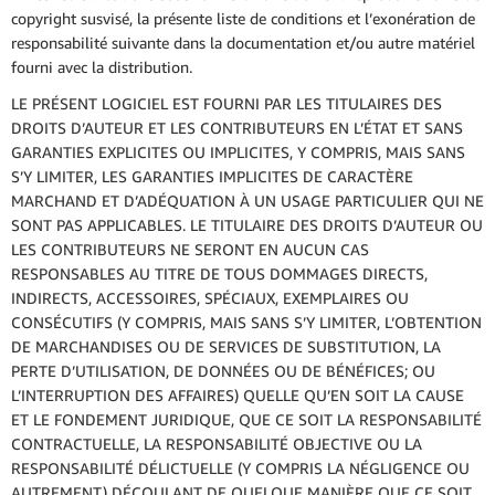
copyright susvisé, la présente liste de conditions et l’exonération de
responsabilité suivante dans la documentation et/ou autre matériel
fourni avec la distribution.
LE PRÉSENT LOGICIEL EST FOURNI PAR LES TITULAIRES DES
DROITS D’AUTEUR ET LES CONTRIBUTEURS EN L’ÉTAT ET SANS
GARANTIES EXPLICITES OU IMPLICITES, Y COMPRIS, MAIS SANS
S’Y LIMITER, LES GARANTIES IMPLICITES DE CARACTÈRE
MARCHAND ET D’ADÉQUATION À UN USAGE PARTICULIER QUI NE
SONT PAS APPLICABLES. LE TITULAIRE DES DROITS D’AUTEUR OU
LES CONTRIBUTEURS NE SERONT EN AUCUN CAS
RESPONSABLES AU TITRE DE TOUS DOMMAGES DIRECTS,
INDIRECTS, ACCESSOIRES, SPÉCIAUX, EXEMPLAIRES OU
CONSÉCUTIFS (Y COMPRIS, MAIS SANS S’Y LIMITER, L’OBTENTION
DE MARCHANDISES OU DE SERVICES DE SUBSTITUTION, LA
PERTE D’UTILISATION, DE DONNÉES OU DE BÉNÉFICES; OU
L’INTERRUPTION DES AFFAIRES) QUELLE QU’EN SOIT LA CAUSE
ET LE FONDEMENT JURIDIQUE, QUE CE SOIT LA RESPONSABILITÉ
CONTRACTUELLE, LA RESPONSABILITÉ OBJECTIVE OU LA
RESPONSABILITÉ DÉLICTUELLE (Y COMPRIS LA NÉGLIGENCE OU
AUTREMENT) DÉCOULANT DE QUELQUE MANIÈRE QUE CE SOIT