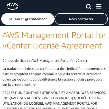
Passer au contenu principal
Cliquer ici pour revenir à la page d'accueil d'Amazon Web S
Se lancer gratuitement
Nous contacter
AWS Management Portal for
vCenter License Agreement
Contrat de Licence AWS Management Portal for vCenter
La traduction ci-dessous est fournie à titre indicatif uniquement. Les
parties acceptent l’anglais comme langue du contrat et acceptent
qu’en cas de conflit ou de différence la version anglaise prévaudra
sur la version traduite.
CECI EST UN CONTRAT ENTRE VOUS ET AMAZON WEB SERVICES,
INC. (AVEC SES AFFILIÉS, «AWS» OU «NOUS») QUI RÉGIT VOTRE
UTILISATION DU LOGICIEL AWS MANAGEMENT PORTAL FOR
VCENTER (AVEC TOUTES MISES À JOUR ET AMÉLIORATIONS