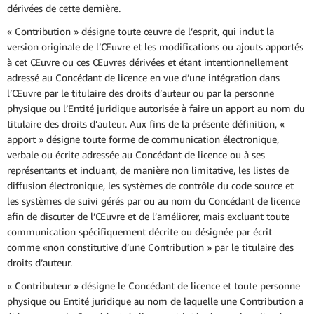
dérivées de cette dernière.
« Contribution » désigne toute œuvre de l’esprit, qui inclut la
version originale de l’Œuvre et les modifications ou ajouts apportés
à cet Œuvre ou ces Œuvres dérivées et étant intentionnellement
adressé au Concédant de licence en vue d’une intégration dans
l’Œuvre par le titulaire des droits d’auteur ou par la personne
physique ou l’Entité juridique autorisée à faire un apport au nom du
titulaire des droits d’auteur. Aux fins de la présente définition, «
apport » désigne toute forme de communication électronique,
verbale ou écrite adressée au Concédant de licence ou à ses
représentants et incluant, de manière non limitative, les listes de
diffusion électronique, les systèmes de contrôle du code source et
les systèmes de suivi gérés par ou au nom du Concédant de licence
afin de discuter de l’Œuvre et de l’améliorer, mais excluant toute
communication spécifiquement décrite ou désignée par écrit
comme «non constitutive d’une Contribution » par le titulaire des
droits d’auteur.
« Contributeur » désigne le Concédant de licence et toute personne
physique ou Entité juridique au nom de laquelle une Contribution a