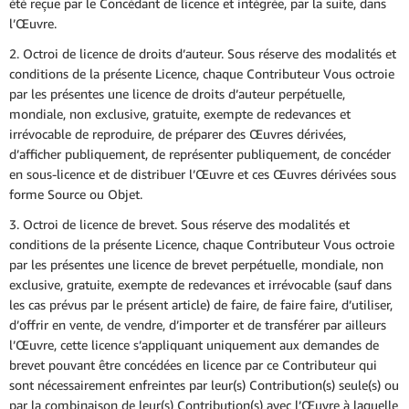
été reçue par le Concédant de licence et intégrée, par la suite, dans
l’Œuvre.
2. Octroi de licence de droits d’auteur. Sous réserve des modalités et
conditions de la présente Licence, chaque Contributeur Vous octroie
par les présentes une licence de droits d’auteur perpétuelle,
mondiale, non exclusive, gratuite, exempte de redevances et
irrévocable de reproduire, de préparer des Œuvres dérivées,
d’afficher publiquement, de représenter publiquement, de concéder
en sous-licence et de distribuer l’Œuvre et ces Œuvres dérivées sous
forme Source ou Objet.
3. Octroi de licence de brevet. Sous réserve des modalités et
conditions de la présente Licence, chaque Contributeur Vous octroie
par les présentes une licence de brevet perpétuelle, mondiale, non
exclusive, gratuite, exempte de redevances et irrévocable (sauf dans
les cas prévus par le présent article) de faire, de faire faire, d’utiliser,
d’offrir en vente, de vendre, d’importer et de transférer par ailleurs
l’Œuvre, cette licence s’appliquant uniquement aux demandes de
brevet pouvant être concédées en licence par ce Contributeur qui
sont nécessairement enfreintes par leur(s) Contribution(s) seule(s) ou
par la combinaison de leur(s) Contribution(s) avec l’Œuvre à laquelle