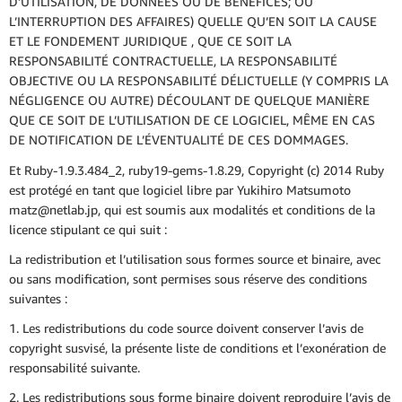
D’UTILISATION, DE DONNÉES OU DE BÉNÉFICES; OU
L’INTERRUPTION DES AFFAIRES) QUELLE QU’EN SOIT LA CAUSE
ET LE FONDEMENT JURIDIQUE , QUE CE SOIT LA
RESPONSABILITÉ CONTRACTUELLE, LA RESPONSABILITÉ
OBJECTIVE OU LA RESPONSABILITÉ DÉLICTUELLE (Y COMPRIS LA
NÉGLIGENCE OU AUTRE) DÉCOULANT DE QUELQUE MANIÈRE
QUE CE SOIT DE L’UTILISATION DE CE LOGICIEL, MÊME EN CAS
DE NOTIFICATION DE L’ÉVENTUALITÉ DE CES DOMMAGES.
Et Ruby-1.9.3.484_2, ruby19-gems-1.8.29, Copyright (c) 2014 Ruby
est protégé en tant que logiciel libre par Yukihiro Matsumoto
matz@netlab.jp, qui est soumis aux modalités et conditions de la
licence stipulant ce qui suit :
La redistribution et l’utilisation sous formes source et binaire, avec
ou sans modification, sont permises sous réserve des conditions
suivantes :
1. Les redistributions du code source doivent conserver l’avis de
copyright susvisé, la présente liste de conditions et l’exonération de
responsabilité suivante.
2. Les redistributions sous forme binaire doivent reproduire l’avis de