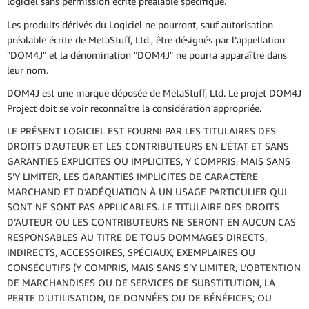
logiciel sans permission écrite préalable spécifique.
Les produits dérivés du Logiciel ne pourront, sauf autorisation
préalable écrite de MetaStuff, Ltd., être désignés par l’appellation
"DOM4J" et la dénomination "DOM4J" ne pourra apparaître dans
leur nom.
DOM4J est une marque déposée de MetaStuff, Ltd. Le projet DOM4J
Project doit se voir reconnaître la considération appropriée.
LE PRÉSENT LOGICIEL EST FOURNI PAR LES TITULAIRES DES
DROITS D’AUTEUR ET LES CONTRIBUTEURS EN L’ÉTAT ET SANS
GARANTIES EXPLICITES OU IMPLICITES, Y COMPRIS, MAIS SANS
S’Y LIMITER, LES GARANTIES IMPLICITES DE CARACTÈRE
MARCHAND ET D’ADÉQUATION À UN USAGE PARTICULIER QUI
SONT NE SONT PAS APPLICABLES. LE TITULAIRE DES DROITS
D’AUTEUR OU LES CONTRIBUTEURS NE SERONT EN AUCUN CAS
RESPONSABLES AU TITRE DE TOUS DOMMAGES DIRECTS,
INDIRECTS, ACCESSOIRES, SPÉCIAUX, EXEMPLAIRES OU
CONSÉCUTIFS (Y COMPRIS, MAIS SANS S’Y LIMITER, L’OBTENTION
DE MARCHANDISES OU DE SERVICES DE SUBSTITUTION, LA
PERTE D’UTILISATION, DE DONNÉES OU DE BÉNÉFICES; OU