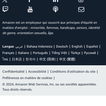
Amazon est un employeur qui souscrit aux principes d'équité en
matière d'emploi :
minorités, femmes, handicaps, seniors, identité
de genre, orientation sexuelle, âge
.
Langue
عربي
Bahasa Indonesia
Deutsch
English
Español
Français
Italiano
Português
Tiếng Việt
Türkçe
Ρусский
ไทย
日本語
한국어
中文 (简体)
中文 (繁體)
Confidentialité
|
Accessibilité
|
Conditions d’utilisation du site
|
Préférences en matière de cookies
|
© 2024, Amazon Web Services, Inc. ou ses sociétés apparentées.
Tous droits réservés.