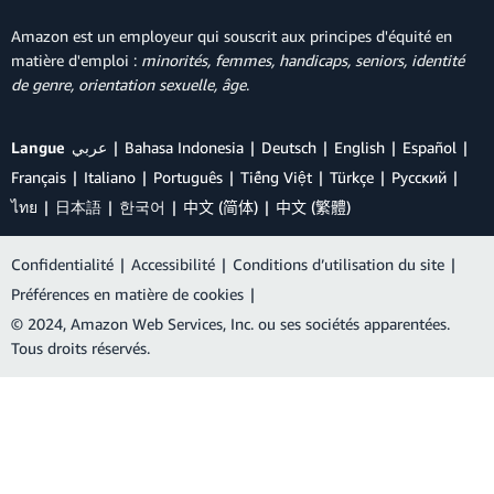
Amazon est un employeur qui souscrit aux principes d'équité en
matière d'emploi :
minorités, femmes, handicaps, seniors, identité
de genre, orientation sexuelle, âge
.
Langue
عربي
Bahasa Indonesia
Deutsch
English
Español
Français
Italiano
Português
Tiếng Việt
Türkçe
Ρусский
ไทย
日本語
한국어
中文 (简体)
中文 (繁體)
Confidentialité
|
Accessibilité
|
Conditions d’utilisation du site
|
Préférences en matière de cookies
|
© 2024, Amazon Web Services, Inc. ou ses sociétés apparentées.
Tous droits réservés.