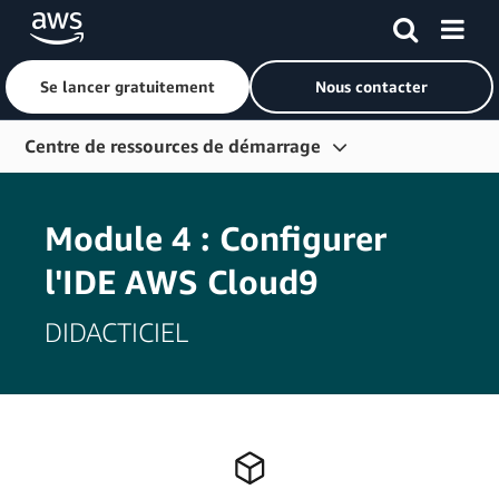
Se lancer gratuitement
Nous contacter
Passer au contenu principal
Centre de ressources de démarrage
Démarrer
Module 4 : Configurer
Informations et formations
l'IDE AWS Cloud9
Connectez-vous
Outils pour développeurs
DIDACTICIEL
Plus de ressources
Explorer en fonction des rôles