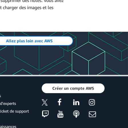
 supprimer des notes. Vous avez
t charger des images et les
Copier
ée à une note :
Allez plus loin avec AWS
Créer un compte AWS
s
d'experts
icket de support
aissances