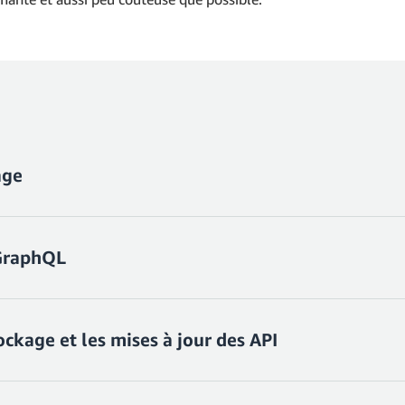
age
 GraphQL
e stockage d'images, nous utiliserons la catégorie de stockage 
t pour la plupart des options ci-dessous, mais veillez à sélectio
e
et de
suppression
individuellement en appuyant sur la barre 
e
pour continuer avec l'invite.
ockage et les mises à jour des API
d/api/notesapp/schema.graphql
et mettez à jour avec le sch
rules: [ { allow: public } ] ){
