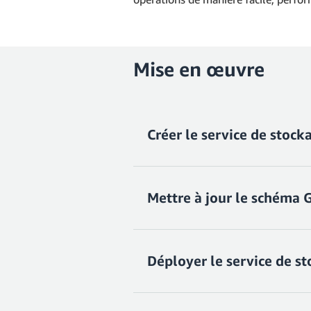
Mise en œuvre
Créer le service de stock
Mettre à jour le schéma
Pour ajouter une fonctionnalité d
conserver les sélections par défau
création/mise à jour, de lectur
d'elles avant d'appuyer sur
Entré
Déployer le service de st
Ensuite, ouvrez
amplify/backen
type Note @model @auth(