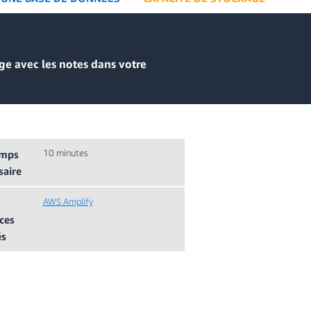
e avec les notes dans votre
10 minutes
mps
saire
AWS Amplify
ces
és