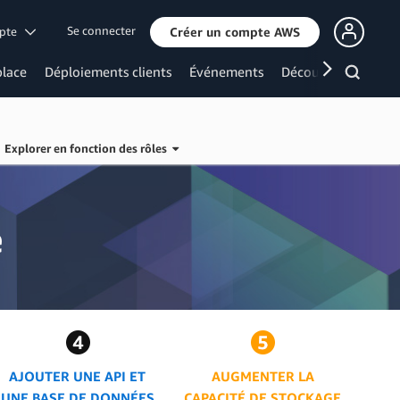
Se connecter
mpte
Créer un compte AWS
lace
Déploiements clients
Événements
Découvrir davanta
Explorer en fonction des rôles
e
AJOUTER UNE API ET
AUGMENTER LA
UNE BASE DE DONNÉES
CAPACITÉ DE STOCKAGE