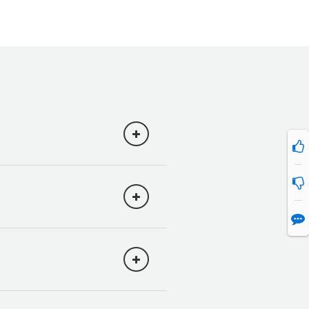
Amplify. Vous pouvez
nner les options de
d'espace de chacune
éma suivant :