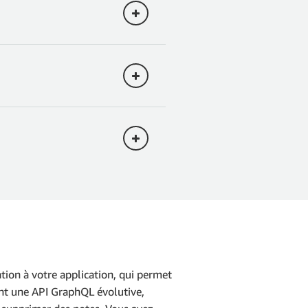
le schéma GraphQL, nous
eo
,
 etc
.
)
tegory 
in
 the project
:
tionnalité qui permet de
,
ons suivantes.
Copier
Copier
Copier
Copier
tion à votre application, qui permet
ment une API GraphQL évolutive,