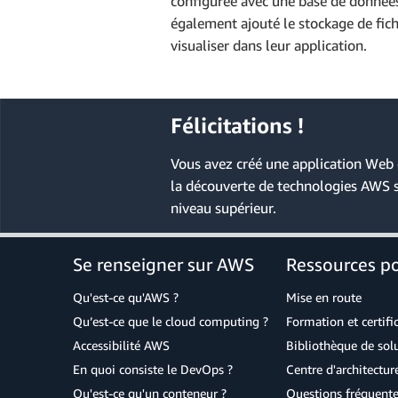
configurée avec une base de donnée
  withAuthenticator
,
également ajouté le stockage de fich
}
from
'@aws-amplify/u
visualiser dans leur application.
Félicitations !
b. Mettez à jour la fonction fetc
amplify push
Vous avez créé une application Web
la découverte de technologies AWS sp
async
function
fetchNo
niveau supérieur.
const
 apiData 
=
awai
const
 notesFromAPI 
=
await
 Promise
.
all
(
Suppression de tout le projet
Se renseigner sur AWS
Ressources p
    notesFromAPI
.
map
(
a
if
(
note
.
image
)
Qu'est-ce qu'AWS ?
Mise en route
const
 url 
=
aw
Qu’est-ce que le cloud computing ?
Formation et certifi
        note
.
image 
=
 u
Accessibilité AWS
Bibliothèque de so
}
return
 note
;
amplify delete
En quoi consiste le DevOps ?
Centre d'architectur
}
)
Qu'est-ce qu'un conteneur ?
Questions fréquente