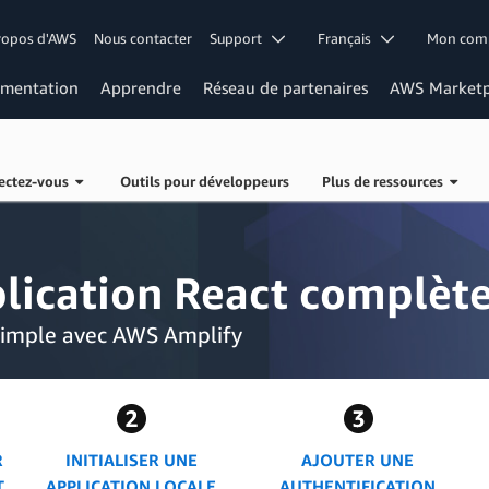
ropos d'AWS
Nous contacter
Support
Français
Mon co
mentation
Apprendre
Réseau de partenaires
AWS Marketp
ectez-vous
Outils pour développeurs
Plus de ressources
lication React complèt
simple avec AWS Amplify
R
INITIALISER UNE
AJOUTER UNE
T
APPLICATION LOCALE
AUTHENTIFICATION