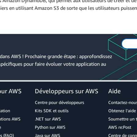
s Amazon DynamoDB, qui permet aux utilisateurs de créer et de
iers en utilisant Amazon S3 de sorte que les utilisateurs puissen
i-react'
;
hNotes qui permet de récupérer une image si une image est associ
 dans AWS ! Prochaine grande étape : approfondissez
écifiques pour faire évoluer votre application au
tes
(
)
{
t
 API
.
graphql
(
{
 query
:
 listNotes 
}
)
;
 apiData
.
data
.
listNotes
.
items
;
our AWS
Développeurs sur AWS
Aide
sync
(
note
)
=
>
{
{
Centre pour développeurs
Contactez-nou
ait
 Storage
.
get
(
note
.
name
)
;
cation
Kits SDK et outils
Obtenez l'aide 
rl
;
lutions AWS
.NET sur AWS
Soumettre un t
e
Python sur AWS
AWS re:Post
s (FAQ)
Java sur AWS
Centre de conn