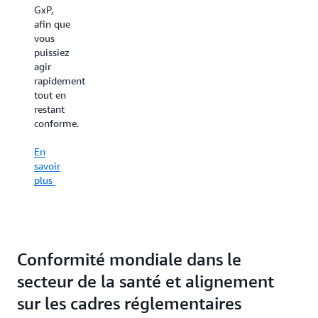
demandes
contrôlez
GxP,
d’audit.
qui peut
afin que
modifier
vous
En
les
puissiez
savoir
éléments
agir
plus
de votre
rapidement
infrastructure
tout en
logicielle
restant
et à
conforme.
quel
moment.
En
savoir
plus
Conformité mondiale dans le
secteur de la santé et alignement
sur les cadres réglementaires