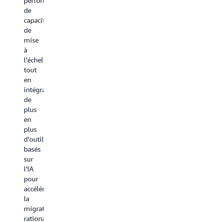
performances,
de
capacité
de
mise
à
l’échelle,
tout
en
intégrant
de
plus
en
plus
d’outils
basés
sur
l’IA
pour
accélérer
la
migration,
rationaliser