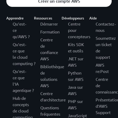
Créer un compte AWS
Apprendre
Ressources
Développeurs
Aide
Qu’est-
Démarrer
Centre
Contactez-
ce
pour
nous
Formation
qu’AWS ?
concepteurs
Soumettez
Centre
Qu’est-
Kits SDK
un ticket
de
ce que
et outils
de
confiance
le cloud
support
AWS
.NET sur
computing ?
AWS
AWS
Bibliothèque
Qu’est-
re:Post
de
Python
ce que
solutions
sur AWS
Centre
l’IA
AWS
de
Java sur
agentique ?
connaissanc
Centre
AWS
Hub de
d'architecture
Présentatio
PHP sur
concepts
d’AWS
Questions
AWS
de cloud
Support
fréquentes
JavaScript
computing