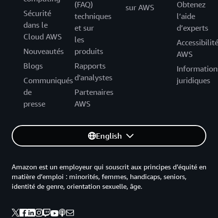
(FAQ)
Obtenez
sur AWS
Sécurité
techniques
l’aide
dans le
et sur
d’experts
Cloud AWS
les
Accessibilit
Nouveautés
produits
AWS
Blogs
Rapports
Information
d'analystes
Communiqués
juridiques
de
Partenaires
presse
AWS
English
Amazon est un employeur qui souscrit aux principes d’équité en
matière d’emploi : minorités, femmes, handicaps, seniors,
identité de genre, orientation sexuelle, âge.