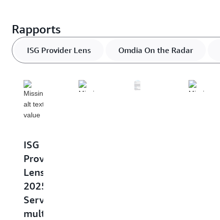
Rapports
ISG Provider Lens
Omdia On the Radar
Rapport
IDC
ISG
Omdia
Gartne
|
Provider
|
|
Amazon
Lens
À
Magic
Web
2025
l’affût :
Quadr
Services
Services
Amazon
2025
lance
multi
Web
pour
une