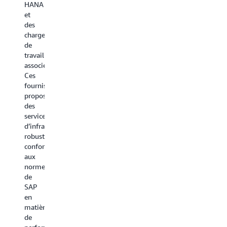
HANA
et
des
charges
de
travail
associées.
Ces
fournisseurs
proposent
des
services
d’infrastructure
robustes,
conformes
aux
normes
de
SAP
en
matière
de