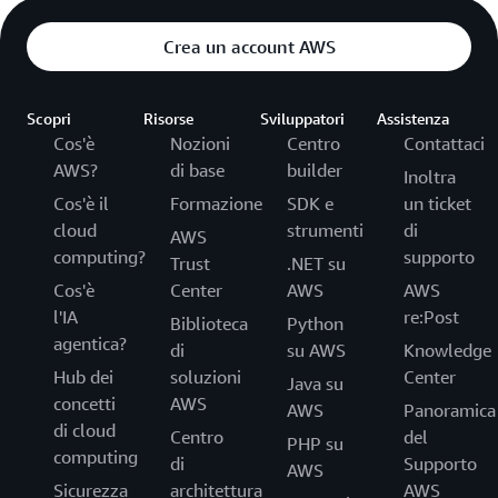
Crea un account AWS
Scopri
Risorse
Sviluppatori
Assistenza
Cos'è
Nozioni
Centro
Contattaci
AWS?
di base
builder
Inoltra
Cos'è il
Formazione
SDK e
un ticket
cloud
strumenti
di
AWS
computing?
supporto
Trust
.NET su
Cos'è
Center
AWS
AWS
l'IA
re:Post
Biblioteca
Python
agentica?
di
su AWS
Knowledge
Hub dei
soluzioni
Center
Java su
concetti
AWS
AWS
Panoramica
di cloud
Centro
del
PHP su
computing
di
Supporto
AWS
Sicurezza
architettura
AWS