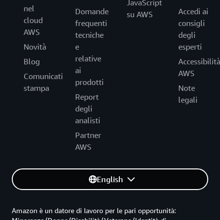
JavaScript
nel
Domande
Accedi ai
su AWS
cloud
frequenti
consigli
AWS
tecniche
degli
Novità
e
esperti
relative
Blog
Accessibilit
ai
AWS
Comunicati
prodotti
stampa
Note
Report
legali
degli
analisti
Partner
AWS
English
Amazon è un datore di lavoro per le pari opportunità: