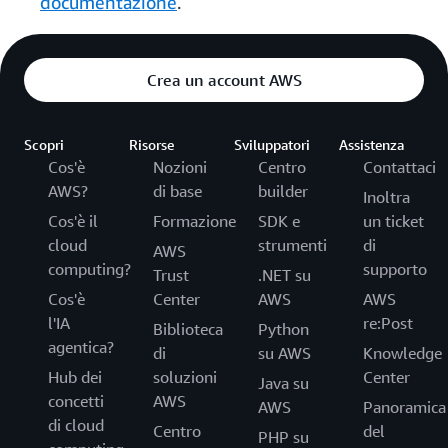
documentazione
.
Crea un account AWS
Scopri
Risorse
Sviluppatori
Assistenza
Cos'è
Nozioni
Centro
Contattaci
AWS?
di base
builder
Inoltra
Cos'è il
Formazione
SDK e
un ticket
cloud
strumenti
di
AWS
computing?
supporto
Trust
.NET su
Cos'è
Center
AWS
AWS
l'IA
re:Post
Biblioteca
Python
agentica?
di
su AWS
Knowledge
Hub dei
soluzioni
Center
Java su
concetti
AWS
AWS
Panoramica
di cloud
Centro
del
PHP su