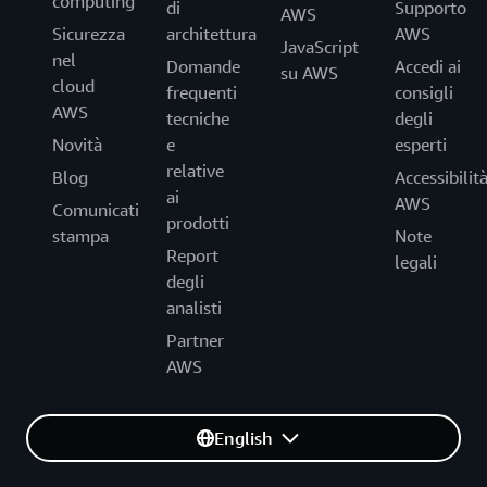
computing
di
Supporto
AWS
Sicurezza
architettura
AWS
JavaScript
nel
Domande
Accedi ai
su AWS
cloud
frequenti
consigli
AWS
tecniche
degli
Novità
e
esperti
relative
Blog
Accessibilit
ai
AWS
Comunicati
prodotti
stampa
Note
Report
legali
degli
analisti
Partner
AWS
English