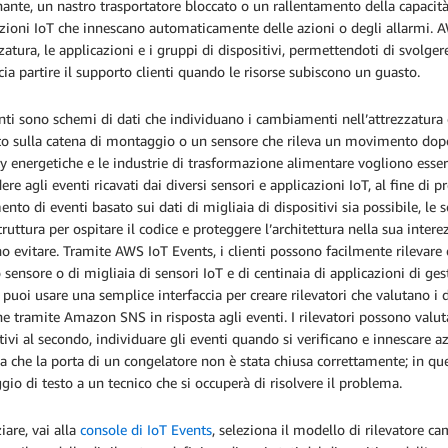
ante, un nastro trasportatore bloccato o un rallentamento della capacità p
zioni IoT che innescano automaticamente delle azioni o degli allarmi. AWS
zzatura, le applicazioni e i gruppi di dispositivi, permettendoti di svolg
cia partire il supporto clienti quando le risorse subiscono un guasto.
nti sono schemi di dati che individuano i cambiamenti nell’attrezzatura 
to sulla catena di montaggio o un sensore che rileva un movimento dopo l’
ity energetiche e le industrie di trasformazione alimentare vogliono essere
ere agli eventi ricavati dai diversi sensori e applicazioni IoT, al fine di 
ento di eventi basato sui dati di migliaia di dispositivi sia possibile, le s
struttura per ospitare il codice e proteggere l’architettura nella sua intere
o evitare. Tramite AWS IoT Events, i clienti possono facilmente rilevare 
 sensore o di migliaia di sensori IoT e di centinaia di applicazioni di g
 puoi usare una semplice interfaccia per creare rilevatori che valutano 
he tramite Amazon SNS in risposta agli eventi. I rilevatori possono valut
tivi al secondo, individuare gli eventi quando si verificano e innescare 
ca che la porta di un congelatore non è stata chiusa correttamente; in 
io di testo a un tecnico che si occuperà di risolvere il problema.
ziare, vai alla
console di IoT Events
, seleziona il modello di rilevatore c