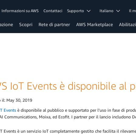
Informazioni su AWS
Contattaci
Supporto
Italiano
Il 
azione
Scopri
Rete di partner
AWS Marketplace
Abilitaz
 IoT Events è disponibile al 
 il:
May 30, 2019
T Events
è disponibile al pubblico e supportato per l’uso in fase di produ
I Communications, Moixa, ed Ecofit. I partner per il lancio includono D
T Events è un servizio IoT completamente gestito che facilita il rilev