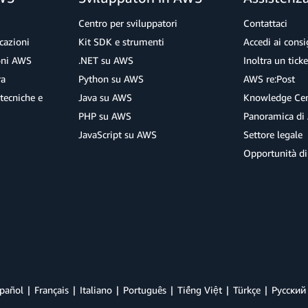
Centro per sviluppatori
Contattaci
cazioni
Kit SDK e strumenti
Accedi ai consig
ioni AWS
.NET su AWS
Inoltra un tick
ra
Python su AWS
AWS re:Post
tecniche e
Java su AWS
Knowledge Cen
PHP su AWS
Panoramica di
JavaScript su AWS
Settore legale
Opportunità di
pañol
Français
Italiano
Português
Tiếng Việt
Türkçe
Ρусский