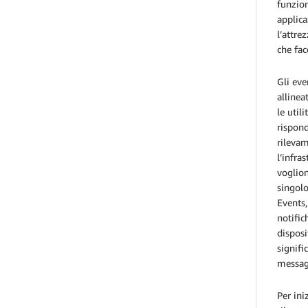
funzion
applica
l’attre
che fac
Gli eve
allinea
le util
rispond
rilevam
l’infra
voglion
singolo
Events,
notific
disposi
signifi
messagg
Per ini