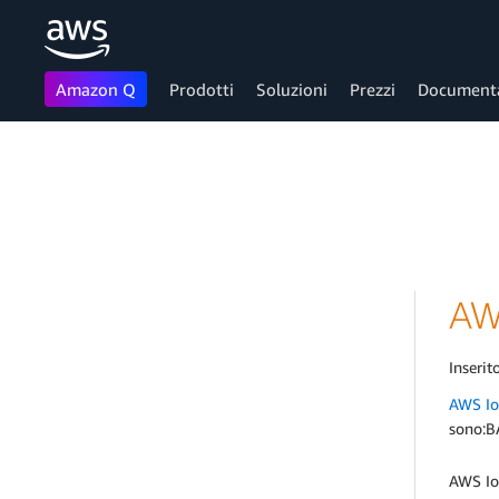
Amazon Q
Prodotti
Soluzioni
Prezzi
Document
Passa al contenuto principale
AWS
Inserito
AWS Io
sono:BA
AWS Io