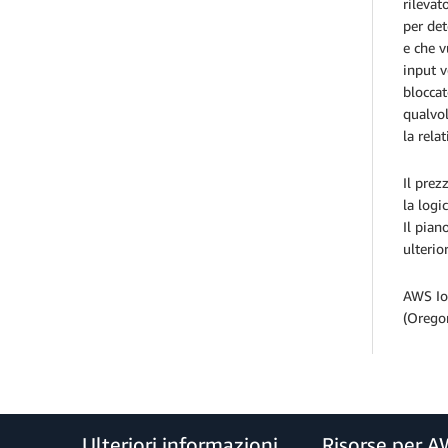
rilevat
per det
e che v
input v
bloccat
qualvol
la rela
Il prez
la logi
Il pian
ulterio
AWS IoT
(Oregon
Ulteriori informazioni
Risorse per 