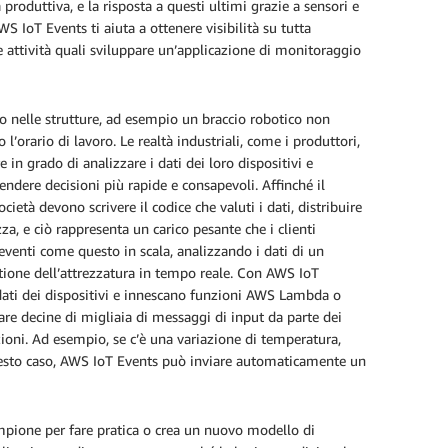
roduttiva, e la risposta a questi ultimi grazie a sensori e
 IoT Events ti aiuta a ottenere visibilità su tutta
ere attività quali sviluppare un’applicazione di monitoraggio
o nelle strutture, ad esempio un braccio robotico non
orario di lavoro. Le realtà industriali, come i produttori,
 in grado di analizzare i dati dei loro dispositivi e
prendere decisioni più rapide e consapevoli. Affinché il
ocietà devono scrivere il codice che valuti i dati, distribuire
zza, e ciò rappresenta un carico pesante che i clienti
eventi come questo in scala, analizzando i dati di un
estione dell’attrezzatura in tempo reale. Con AWS IoT
i dati dei dispositivi e innescano funzioni AWS Lambda o
are decine di migliaia di messaggi di input da parte dei
azioni. Ad esempio, se c’è una variazione di temperatura,
questo caso, AWS IoT Events può inviare automaticamente un
ampione per fare pratica o crea un nuovo modello di