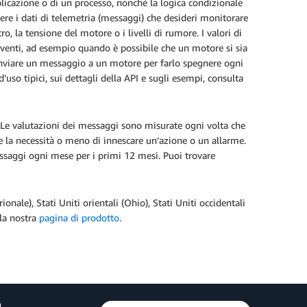
applicazione o di un processo, nonché la logica condizionale
vere i dati di telemetria (messaggi) che desideri monitorare
o, la tensione del motore o i livelli di rumore. I valori di
eventi, ad esempio quando è possibile che un motore si sia
 inviare un messaggio a un motore per farlo spegnere ogni
uso tipici, sui dettagli della API e sugli esempi, consulta
 Le valutazioni dei messaggi sono misurate ogni volta che
re la necessità o meno di innescare un’azione o un allarme.
essaggi ogni mese per i primi 12 mesi. Puoi trovare
onale), Stati Uniti orientali (Ohio), Stati Uniti occidentali
 la nostra
pagina di prodotto
.
a