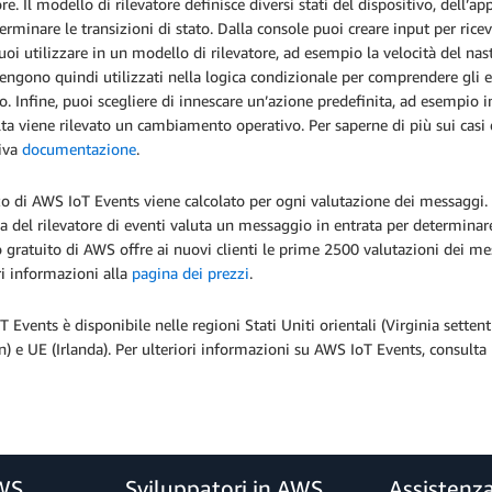
ore. Il modello di rilevatore definisce diversi stati del dispositivo, dell’
erminare le transizioni di stato. Dalla console puoi creare input per rice
uoi utilizzare in un modello di rilevatore, ad esempio la velocità del nastr
engono quindi utilizzati nella logica condizionale per comprendere gli 
o. Infine, puoi scegliere di innescare un’azione predefinita, ad esempio
ta viene rilevato un cambiamento operativo. Per saperne di più sui casi d’
tiva
documentazione
.
zo di AWS IoT Events viene calcolato per ogni valutazione dei messaggi.
ca del rilevatore di eventi valuta un messaggio in entrata per determina
o gratuito di AWS offre ai nuovi clienti le prime 2500 valutazioni dei m
ri informazioni alla
pagina dei prezzi
.
 Events è disponibile nelle regioni Stati Uniti orientali (Virginia settentri
) e UE (Irlanda). Per ulteriori informazioni su AWS IoT Events, consulta
AWS
Sviluppatori in AWS
Assistenz