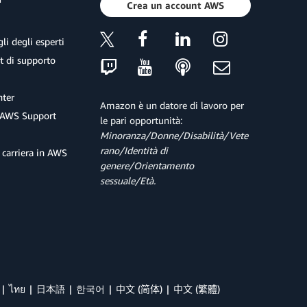
Crea un account AWS
li degli esperti
et di supporto
ter
Amazon è un datore di lavoro per
 AWS Support
le pari opportunità:
Minoranza/Donne/Disabilità/Vete
rano/Identità di
 carriera in AWS
genere/Orientamento
sessuale/Età.
ไทย
日本語
한국어
中文 (简体)
中文 (繁體)