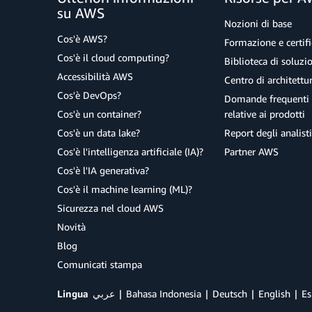
su AWS
Nozioni di base
Cos'è AWS?
Formazione e certifi
Cos'è il cloud computing?
Biblioteca di soluz
Accessibilità AWS
Centro di architettu
Cos'è DevOps?
Domande frequenti 
Cos'è un container?
relative ai prodotti
Cos'è un data lake?
Report degli analisti
Cos'è l'intelligenza artificiale (IA)?
Partner AWS
Cos'è l'IA generativa?
Cos'è il machine learning (ML)?
Sicurezza nel cloud AWS
Novità
Blog
Comunicati stampa
Lingua
عربي
Bahasa Indonesia
Deutsch
English
Es