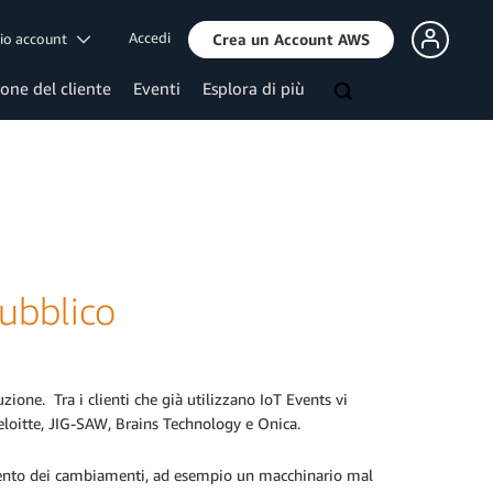
Accedi
mio account
Crea un Account AWS
ione del cliente
Eventi
Esplora di più
pubblico
zione. Tra i clienti che già utilizzano IoT Events vi
eloitte, JIG-SAW, Brains Technology e Onica.
amento dei cambiamenti, ad esempio un macchinario mal