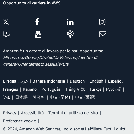
Opportunità di carriera in AWS
Amazon è un datore di lavoro per le pari opportunità:
Minoranza/Donne/Disabilità/Veterano/Identità di
genere/Orientamento sessuale/Età.
Lingua
عربي
Bahasa Indonesia
Deutsch
English
Español
Français
Italiano
Português
Tiếng Việt
Türkçe
Ρусский
ไทย
日本語
한국어
中文 (简体)
中文 (繁體)
Privacy
|
Accessibilità
|
Termini di utilizzo del sito
|
Preferenze cookie
|
© 2024, Amazon Web Services, Inc. o società affiliate. Tutti i diritti