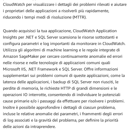
CloudWatch per visualizzare i dettagli dei problemi rilevati e aiutare
i proprietari delle applicazioni a risolverli più rapidamente,
riducendo i tempi medi di risoluzione (MTTR).
Quando acquisisci la tua applicazione, CloudWatch Application
Insights per .NET e SQL Server scansiona le risorse sottostanti e
configura parametri e log importanti da monitorare in CloudWatch.
Utilizza gli algoritmi di machine learning e le regole integrate di
Amazon SageMaker per cercare continuamente anomalie ed errori
nelle risorse e nelle tecnologie di applicazioni comuni quali
Microsoft IIS, .NET Framework e SQL Server. Offre informazioni
supplementari sui problemi comuni di queste applicazioni, come la
latenza delle applicazioni, i backup di SQL Server non riusciti, le
perdite di memoria, le richieste HTTP di grandi dimensioni e le
operazioni IO interrotte, consentendo di individuare le potenziali
cause primarie e/o i passaggi da effettuare per risolvere i problemi.
Inoltre è possibile approfondire i dettagli di ciascun problema,
incluse le relative anomalie dei parametri, i frammenti degli errori
di log associati e la gravità del problema, per definire la priorità
delle azioni da intraprendere.