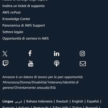
Inoltra un ticket di supporto
AWS re:Post
Knowledge Center
Panoramica di AWS Support
Settore legale
Opportunità di carriera in AWS
Amazon è un datore di lavoro per le pari opportunità:
Minoranza/Donne/Disabilità/Veterano/Identità di
genere/Orientamento sessuale/Età.
Lingua
عربي
Bahasa Indonesia
Deutsch
English
Español
Français
Italiano
Português
Tiếng Việt
Türkçe
Ρусский