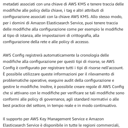
metadati associati con una chiave di AWS KMS e tenere traccia delle
modifiche alle policy della chiave, i tag e altri attributi di
configurazione associati con la chiave AWS KMS. Allo stesso modo,
per i domini di Amazon Elasticsearch Service, puoi tenere traccia
delle modifiche alla configurazione come per esempio le modifiche
al tipo di istanza, alle impostazioni di crittografia, alla
configurazione della rete e alle policy di accesso.
AWS Config registrerà automaticamente la cronologia delle
modifiche alla configurazione per questi tipi di risorse, se AWS
Config è configurato per registrare tutti i tipi di risorse nell'account.
È possibile utilizzare queste informazioni per il rilevamento di
problematiche operative, eseguire audit della configurazione e
gestire le modifiche. Inoltre, è possibile creare regole di AWS Config
che si attivano con le modifiche per verificare se tali modifiche sono
conformi alle policy di governance, agli standard normativi o alle
best practice del settore, in tempo reale e in modo continuativo.
Il supporto per AWS Key Management Service e Amazon
Elasticsearch Service è disponibile in tutte le regioni commerciali,