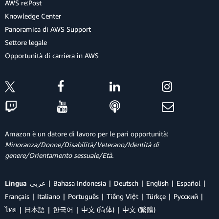
AWS re:Post
Knowledge Center
Panoramica di AWS Support
Settore legale
Opportunità di carriera in AWS
Amazon è un datore di lavoro per le pari opportunità:
Minoranza/Donne/Disabilità/Veterano/Identità di
genere/Orientamento sessuale/Età.
Lingua
عربي
Bahasa Indonesia
Deutsch
English
Español
Français
Italiano
Português
Tiếng Việt
Türkçe
Ρусский
ไทย
日本語
한국어
中文 (简体)
中文 (繁體)