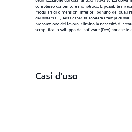
ottimizzazione dei costi di Batch AWS senza dover ri
complesso contenitore monolitico. È possibile invece
modulari di dimensioni inferiori; ognuno dei quali 
del sistema. Questa capacità accelera i tempi di svil
preparazione del lavoro, elimina la necessità di crear
semplifica lo sviluppo del software (Dev) nonché le o
Casi d'uso