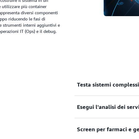
costruire il sistema in un
 utilizzare più container
rappresenta diversi componenti
uppo riducendo le fasi di
e strumenti interni aggiuntivi e
perazioni IT (Ops) e il debug.
Testa sistemi complessi
Esegui l'analisi dei serv
Esegui simulazioni in scala
utilizzati nella robotica, ne
assistenza alla guida (ADAS
Screen per farmaci e g
Automatizza le analisi dei c
completamento e della perf