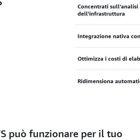
S
Concentrati sull'analisi 
dell'infrastruttura
Esegui centinaia di migliaia
Integrazione nativa c
simulazione e calcolo analit
server.
Integrazione nativa con AW
Ottimizza i costi di ela
scalabilità, rete e gestione.
Riduci i costi ottimizzando 
Ridimensiona automatic
in base ai requisiti di volum
Dimensiona automaticamente
un'infrastruttura completa
simulazioni su larga scala.
 può funzionare per il tuo