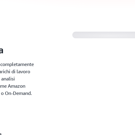
a
ch completamente
richi di lavoro
 analisi
 come Amazon
t o On-Demand.