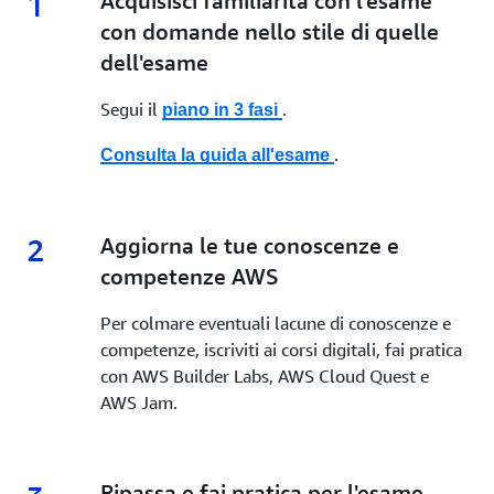
1
1.
Acquisisci familiarità con l'esame
con domande nello stile di quelle
dell'esame
Segui il
.
piano in 3 fasi
.
Consulta la guida all'esame
2
2.
Aggiorna le tue conoscenze e
competenze AWS
Per colmare eventuali lacune di conoscenze e
competenze, iscriviti ai corsi digitali, fai pratica
con AWS Builder Labs, AWS Cloud Quest e
AWS Jam.
3.
Ripassa e fai pratica per l'esame