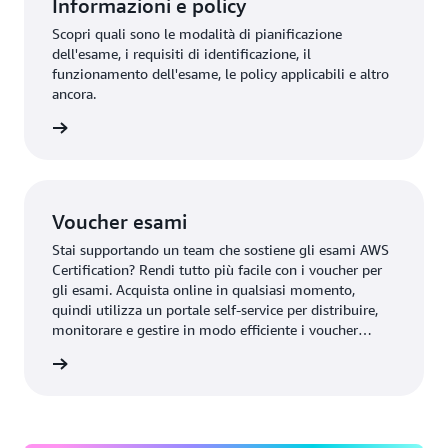
Informazioni e policy
Scopri quali sono le modalità di pianificazione
dell'esame, i requisiti di identificazione, il
funzionamento dell'esame, le policy applicabili e altro
ancora.
i di più
Voucher esami
Stai supportando un team che sostiene gli esami AWS
Certification? Rendi tutto più facile con i voucher per
gli esami. Acquista online in qualsiasi momento,
quindi utilizza un portale self-service per distribuire,
monitorare e gestire in modo efficiente i voucher
standard per gli esami.
r esami