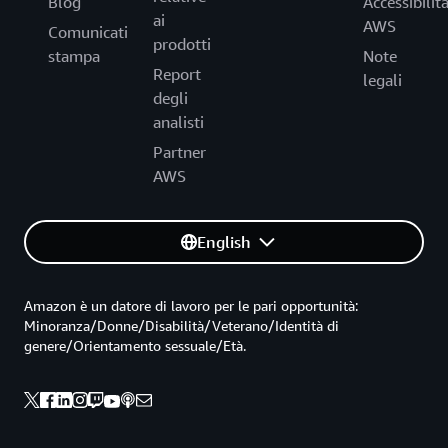
Blog
Accessibilit
ai
AWS
Comunicati
prodotti
stampa
Note
Report
legali
degli
analisti
Partner
AWS
English
Amazon è un datore di lavoro per le pari opportunità:
Minoranza/Donne/Disabilità/Veterano/Identità di
genere/Orientamento sessuale/Età.