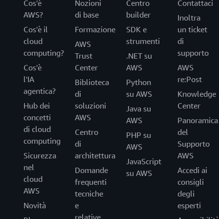
Cos'è
Nozioni
Centro
Contattaci
AWS?
di base
builder
Inoltra
Cos'è il
Formazione
SDK e
un ticket
cloud
strumenti
di
AWS
computing?
supporto
Trust
.NET su
Cos'è
Center
AWS
AWS
l'IA
re:Post
Biblioteca
Python
agentica?
di
su AWS
Knowledge
Hub dei
soluzioni
Center
Java su
concetti
AWS
AWS
Panoramica
di cloud
Centro
del
PHP su
computing
di
Supporto
AWS
Sicurezza
architettura
AWS
JavaScript
nel
Domande
Accedi ai
su AWS
cloud
frequenti
consigli
AWS
tecniche
degli
Novità
e
esperti
relative